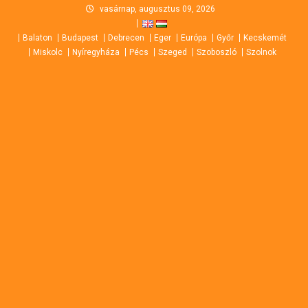
Skip
vasárnap, augusztus 09, 2026
to
Balaton
Budapest
Debrecen
Eger
Európa
Győr
Kecskemét
content
Miskolc
Nyíregyháza
Pécs
Szeged
Szoboszló
Szolnok