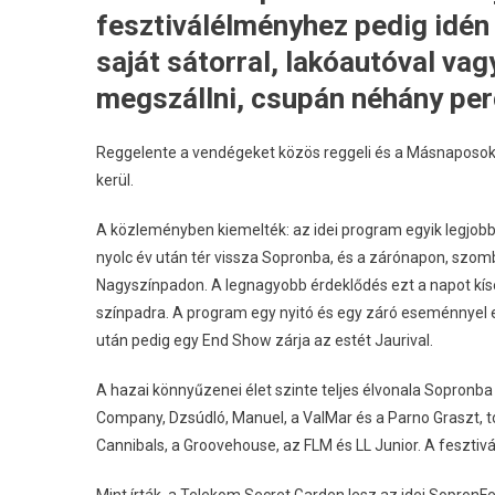
fesztiválélményhez pedig idén 
saját sátorral, lakóautóval vagy
megszállni, csupán néhány per
Reggelente a vendégeket közös reggeli és a Másnaposok M
kerül.
A közleményben kiemelték: az idei program egyik legjobban
nyolc év után tér vissza Sopronba, és a zárónapon, szom
Nagyszínpadon. A legnagyobb érdeklődés ezt a napot kíséri
színpadra. A program egy nyitó és egy záró eseménnyel eg
után pedig egy End Show zárja az estét Jaurival.
A hazai könnyűzenei élet szinte teljes élvonala Sopronba 
Company, Dzsúdló, Manuel, a ValMar és a Parno Graszt, tov
Cannibals, a Groovehouse, az FLM és LL Junior. A fesztivál