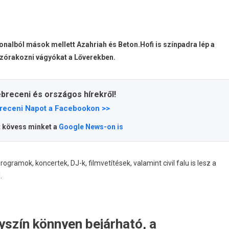
vonalból mások mellett Azahriah és Beton.Hofi is színpadra lép a
szórakozni vágyókat a Lőverekben.
ebreceni és országos hírekről!
receni Napot a Facebookon >>
t kövess minket a
Google News-on is
amok, koncertek, DJ-k, filmvetítések, valamint civil falu is lesz a
.
lyszín könnyen bejárható, a