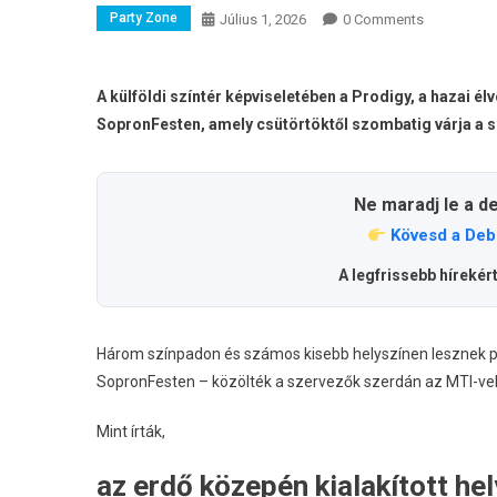
Party Zone
Július 1, 2026
0 Comments
A külföldi színtér képviseletében a Prodigy, a hazai él
SopronFesten, amely csütörtöktől szombatig várja a 
Ne maradj le a d
Kövesd a Deb
A legfrissebb hírekér
Három színpadon és számos kisebb helyszínen lesznek progr
SopronFesten – közölték a szervezők szerdán az MTI-vel
Mint írták,
az erdő közepén kialakított he