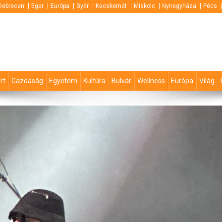
Debrecen
Eger
Európa
Győr
Kecskemét
Miskolc
Nyíregyháza
Pécs
rt
Gazdaság
Egyetem
Kultúra
Bulvár
Wellness
Európa
Világ