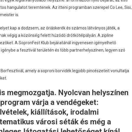
st egyik leglátványosabb helyszíne: a romházból nyíló bejárat, az esti
tos hangulatot teremtenek. Az itteni programban szerepel Co Lee, Sisi,
meister is.
elyet kap a dodzsem, az óriáskerék és számos látványos játék, a
k végig a közönség felett húzódó drótkötélpályán. A zipline
rkezőket. A SopronFest Klub bejáratánál ingyenesen igényelhető
énybe a fesztivál területén és több partnerhelyszínen, legyen szó
Borfesztivál, amely a soproni borvidék legjobb pincészeteit vonultatja
ket.
 is megmozgatja. Nyolcvan helyszínen
program várja a vendégeket:
ételek, kiállítások, irodalmi
 tematikus városi séták és még a
leges látogatási lehetőséget kínál.