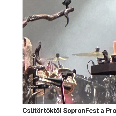
Csütörtöktől SopronFest a Pro