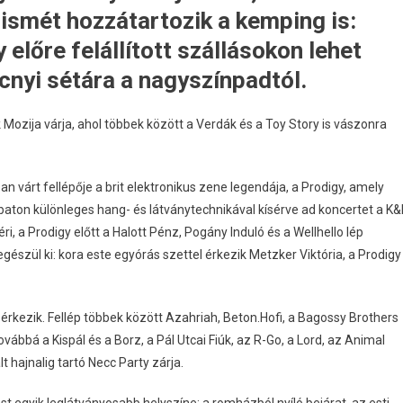
ismét hozzátartozik a kemping is:
 előre felállított szállásokon lehet
cnyi sétára a nagyszínpadtól.
ozija várja, ahol többek között a Verdák és a Toy Story is vászonra
 várt fellépője a brit elektronikus zene legendája, a Prodigy, amely
baton különleges hang- és látványtechnikával kísérve ad koncertet a K
, a Prodigy előtt a Halott Pénz, Pogány Induló és a Wellhello lép
észül ki: kora este egyórás szettel érkezik Metzker Viktória, a Prodigy
érkezik. Fellép többek között Azahriah, Beton.Hofi, a Bagossy Brothers
ábbá a Kispál és a Borz, a Pál Utcai Fiúk, az R-Go, a Lord, az Animal
t hajnalig tartó Necc Party zárja.