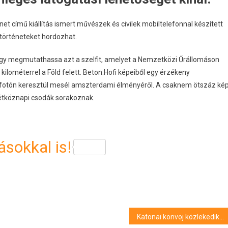
t című kiállítás ismert művészek és civilek mobiltelefonnal készített
 történeteket hordozhat.
 hogy megmutathassa azt a szelfit, amelyet a Nemzetközi Űrállomáson
ilométerrel a Föld felett. Beton.Hofi képeiből egy érzékeny
len fotón keresztül mesél amszterdami élményéről. A csaknem ötszáz ké
hétköznapi csodák sorakoznak.
sokkal is!
Katonai konvoj közlekedik csütörtökön a Szolnok-Eger-Szolnok útvonalon