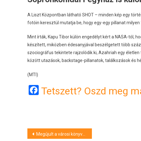
A Liszt Központban látható SHOT – minden kép egy történe
fotóin keresztül mutatja be, hogy egy-egy pillanat milyen
Mint írták, Kapu Tibor külön engedélyt kért a NASA-tól,
készített, miközben édesanyjával beszélgetett több száz k
szociográfus tekintete rajzolódik ki, Azahriah egy élet
között utazások, backstage-pillanatok, találkozások és 
(MTI)
Facebook
Tetszett? Oszd meg má
Bejegyzés
Megújult a városi könyvtár Marcaliban