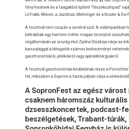
Mint írták, a Telekom Secret Garden lesz az idei SopronFe
fényfestések és a faágakból épített “fészekszínpad” sajá
Lil Frakk, KKevin, a Jazzbois, Mehringer és a Kruder & Dorf
A fesztivál nem csupán a zenéről szól. A vidámparkban h
bátrabbak egy harminc méter magas toronyból csúszhatna
végállomásán az ország első Zipline Diszkója várja az é
karszalaggal a látogatók számos kedvezményt vehetnek ig
gasztronómiáról, játékokról vagy ajándéktárgyakról.
A fesztivál gasztronómiai kínálatának része a Poncichter 
fel, miközben a Soproni is hazai pályán várja a sörkedvelő
A SopronFest az egész várost
csaknem háromszáz kulturális 
dzsesszkoncertek, podcast-felv
beszélgetések, Trabant-túrák,
Sopronkőhidai Fegyház is külön