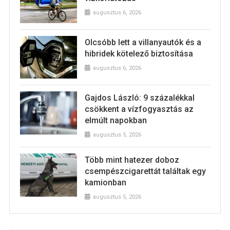
augusztus 6, 2026
Olcsóbb lett a villanyautók és a
hibridek kötelező biztosítása
augusztus 6, 2026
Gajdos László: 9 százalékkal
csökkent a vízfogyasztás az
elmúlt napokban
augusztus 5, 2026
Több mint hatezer doboz
csempészcigarettát találtak egy
kamionban
augusztus 5, 2026