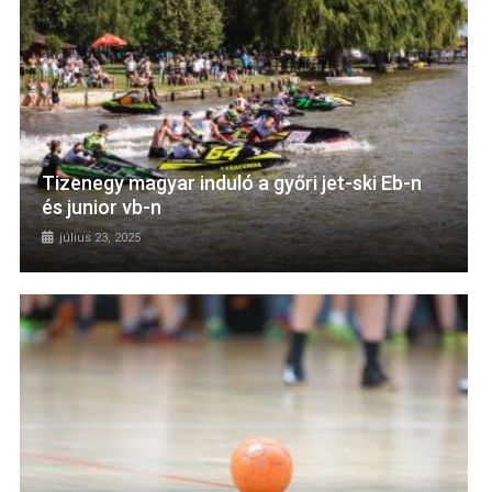
Tizenegy magyar induló a győri jet-ski Eb-n
és junior vb-n
július 23, 2025