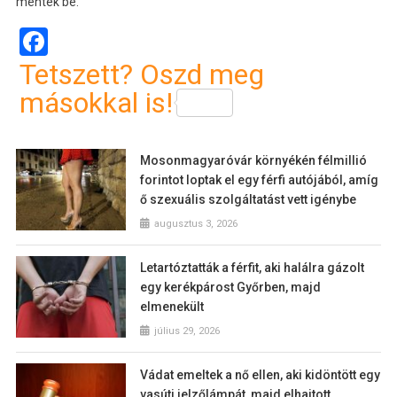
mentek be.
Facebook
Tetszett? Oszd meg
másokkal is!
Mosonmagyaróvár környékén félmillió
forintot loptak el egy férfi autójából, amíg
ő szexuális szolgáltatást vett igénybe
augusztus 3, 2026
Letartóztatták a férfit, aki halálra gázolt
egy kerékpárost Győrben, majd
elmenekült
július 29, 2026
Vádat emeltek a nő ellen, aki kidöntött egy
vasúti jelzőlámpát, majd elhajtott