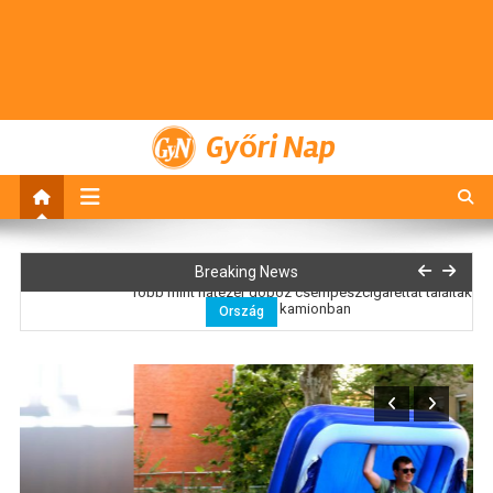
Győri Nap
Rendőrség
Breaking News
Több mint hatezer doboz csempészcigarettát találtak
egy kamionban
Ország
Nemzetközi konyhákat ellenőriz a fogyasztóvédelmi
hatóság
Ország
Kormány: 629 településen van vízkorlátozás
Gazdaság
Olcsóbb lett a villanyautók és a hibridek kötelező
biztosítása
Ország
Gajdos László: 9 százalékkal csökkent a