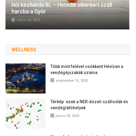
Női kézilabda BL – Hetedik sikeréért száll
harcba a Győr
május 30, 2025
WELLNESS
Több mint felével csökkent Hévízen a
vendégéjszakák száma
szeptember 15, 2020
Térkép: ezek a NER-közeli szállodák és
vendéglátóhelyek
június 20, 2020