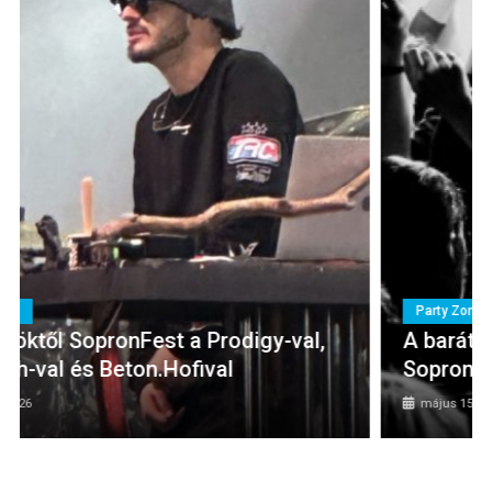
Party Zone
A barátság lesz a témája az idei
SopronFestnek
május 15, 2026