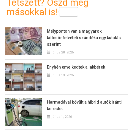
Tetszett? Oszd meg
másokkal is!
Mélyponton van a magyarok
kölcsönfelvételi szándéka egy kutatás
szerint
július 28, 2026
Enyhén emelkedtek a lakbérek
július 13, 2026
Harmadával bővült a hibrid autók iránti
kereslet
július 1, 2026