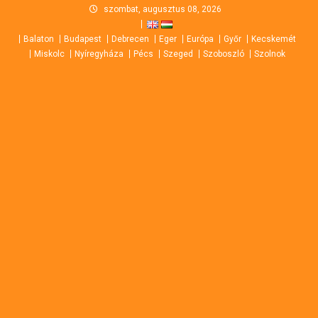
Skip
szombat, augusztus 08, 2026
to
Balaton
Budapest
Debrecen
Eger
Európa
Győr
Kecskemét
content
Miskolc
Nyíregyháza
Pécs
Szeged
Szoboszló
Szolnok