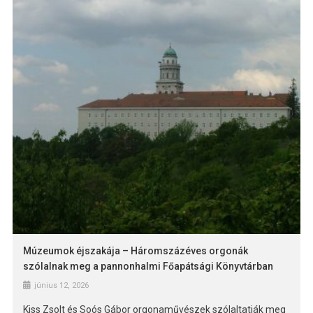
Múzeumok éjszakája – Háromszázéves orgonák
szólalnak meg a pannonhalmi Főapátsági Könyvtárban
június 12, 2026
Kiss Zsolt és Soós Gábor orgonaművészek szólaltatják meg