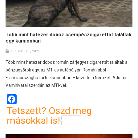
Több mint hatezer doboz csempészcigarettát találtak
egy kamionban
augusztus 5, 2026
Több mint hatezer doboz román zárjegyes cigarettát találtak a
pénzügyőrök egy, az M1-es autópályán Romániából
Franciaországba tartó kamionban – közölte a Nemzeti Adó- és
Vámhivatal szerdán az MTI-vel.
Facebook
Tetszett? Oszd meg
másokkal is!