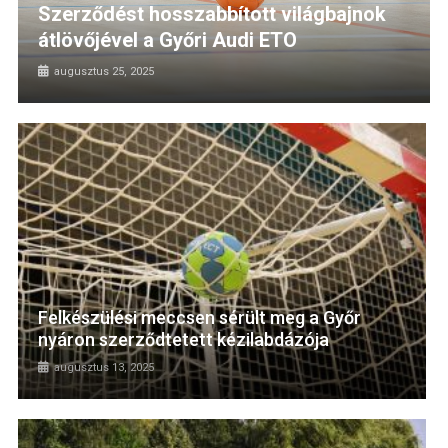
Szerződést hosszabbított világbajnok
átlövőjével a Győri Audi ETO
augusztus 25, 2025
Felkészülési meccsen sérült meg a Győr
nyáron szerződtetett kézilabdázója
augusztus 13, 2025