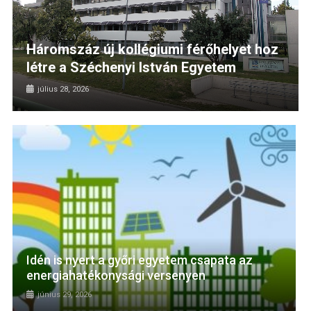
Háromszáz új kollégiumi férőhelyet hoz
létre a Széchenyi István Egyetem
július 28, 2026
Idén is nyert a győri egyetem csapata az
energiahatékonysági versenyen
június 29, 2026