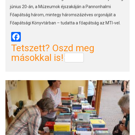
június 20-án, a Múzeumok éjszakáján a Pannonhalmi
Főapátság három, mintegy háromszázéves orgonáját a
Főapátsági Könyvtárban – tudatta a főapátság az MTI-vel.
Facebook
Tetszett? Oszd meg
másokkal is!