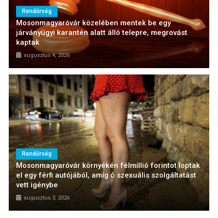
Rendőrség
Mosonmagyaróvár közelében mentek be egy
járványügyi karantén alatt álló telepre, megrovást
kaptak
augusztus 4, 2026
Rendőrség
Mosonmagyaróvár környékén félmillió forintot loptak
el egy férfi autójából, amíg ő szexuális szolgáltatást
vett igénybe
augusztus 3, 2026