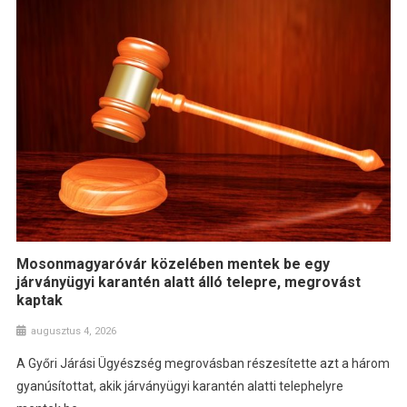
Mosonmagyaróvár közelében mentek be egy
járványügyi karantén alatt álló telepre, megrovást
kaptak
augusztus 4, 2026
A Győri Járási Ügyészség megrovásban részesítette azt a három
gyanúsítottat, akik járványügyi karantén alatti telephelyre