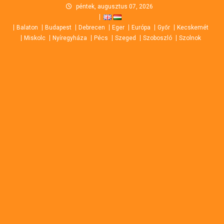
Skip
péntek, augusztus 07, 2026
to
Balaton
Budapest
Debrecen
Eger
Európa
Győr
Kecskemét
content
Miskolc
Nyíregyháza
Pécs
Szeged
Szoboszló
Szolnok