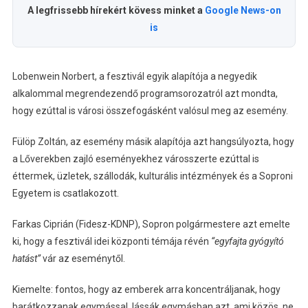
A legfrissebb hírekért kövess minket a
Google News-on
is
Lobenwein Norbert, a fesztivál egyik alapítója a negyedik
alkalommal megrendezendő programsorozatról azt mondta,
hogy ezúttal is városi összefogásként valósul meg az esemény.
Fülöp Zoltán, az esemény másik alapítója azt hangsúlyozta, hogy
a Lőverekben zajló eseményekhez városszerte ezúttal is
éttermek, üzletek, szállodák, kulturális intézmények és a Soproni
Egyetem is csatlakozott.
Farkas Ciprián (Fidesz-KDNP), Sopron polgármestere azt emelte
ki, hogy a fesztivál idei központi témája révén
“egyfajta gyógyító
hatást”
vár az eseménytől.
Kiemelte: fontos, hogy az emberek arra koncentráljanak, hogy
barátkozzanak egymással, lássák egymásban azt, ami közös, ne