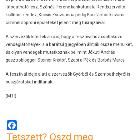
látogatható lesz, Szénási Ferenc karikaturista Rendszerváltó
kiállítást rendez, Kocsis Zsuzsanna pedig Kacifántos kisváros
címmel soproni épületeket jelenít meg tusrajzaival.
A szervezők kitértek arra is, hogy a fesztiválhoz csatlakozó
vendéglátóhelyek is a barátság jegyében állítják össze menüiket,
és olyan vendégek mutatkoznak be, mint Jókuti András
gasztroblogger, Steiner Kristóf, Szabi a Pék és Borbás Marcsi.
A fesztivál ideje alatt a szervezők Győrből és Szombathelyről is
buszjáratokat indítanak.
(MTI)
Facebook
Tetszett? Oszd meg