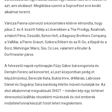
azt, ami elválaszt. Meglátása szerint a SopronFest erre kiváló
alkalmat teremt.
Váncza Panna szervező a koncertekre kitérve elmondta, hogy
július 2. és 4. között fellép a Lőverekben a The Prodigy, Azahriah,
a Halott Pénz, Dzsúdló, Beton.Hofi, a Bagossy Brothers Company,
a ValMar, a Parno Graszt, Szikora Róbert és az R-Go, a Kispál és a
Borz, Mehringer Marci, Sisi, Co Lee, valamint a Kruder &
Dorfmeister páros.
A felvezető napok nyitónapján Fűzy Gábor bárzongorista és
Demjén Ferenc ad koncertet, a Liszt-központban pedig öt
képzőművész, Bereczki Kata, Bukta Imre, drMáriás, Labrosse
Dániel és Osgyányi Sára barátság ihlette műveit mutatják be. Az
első alkalommal megvalósuló SHOT – minden kép egy történet
elnevezésű kiállítás részeként művészek és civil emberek
mobiltelefonnal készült fotóit lehet megtekinteni.