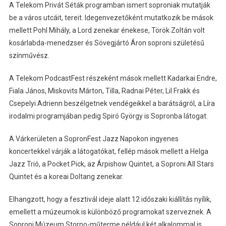
A Telekom Privát Séták programban ismert soproniak mutatják
be a város utcáit, tereit. Idegenvezetőként mutatkozik be mások
mellett Pohl Mihály, a Lord zenekar énekese, Török Zoltán volt
kosárlabda-menedzser és Sövegjártó Áron soproni születésű
színművész.
A Telekom PodcastFest részeként mások mellett Kadarkai Endre,
Fiala János, Miskovits Márton, Tilla, Radnai Péter, Lil Frakk és
Csepelyi Adrienn beszélgetnek vendégeikkel a barátságról, a Líra
irodalmi programjában pedig Spiró György is Sopronba látogat.
A Várkerületen a SopronFest Jazz Napokon ingyenes
koncertekkel várják a látogatókat, fellép mások mellett a Helga
Jazz Trió, a Pocket Pick, az Árpishow Quintet, a Soproni All Stars
Quintet és a koreai Doltang zenekar.
Elhangzott, hogy a fesztivál ideje alatt 12 időszaki kiállítás nyílik,
emellett a múzeumok is különböző programokat szerveznek. A
Soproni Múzeum Storno-műterme például két alkalommal is