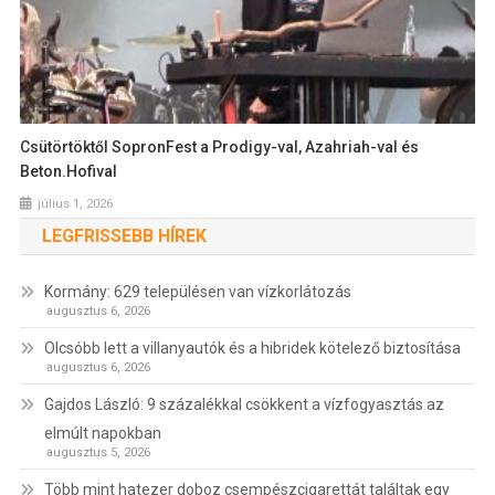
Csütörtöktől SopronFest a Prodigy-val, Azahriah-val és
Beton.Hofival
július 1, 2026
LEGFRISSEBB HÍREK
Kormány: 629 településen van vízkorlátozás
augusztus 6, 2026
Olcsóbb lett a villanyautók és a hibridek kötelező biztosítása
augusztus 6, 2026
Gajdos László: 9 százalékkal csökkent a vízfogyasztás az
elmúlt napokban
augusztus 5, 2026
Több mint hatezer doboz csempészcigarettát találtak egy