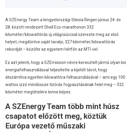
A SZEnergy Team a lengyelországi Silesia Ringen június 24. és
28. között rendezett Shell Eco-marathonon 332
kilométer/kilowattórás új világcsúccsal szerezte meg az első
helyet, megdöntve saját tavalyi, 327 kilométer/kilowattórás
rekordját – közölte az egyetem hétfőn az MTI-vel.
Ez azt jelenti, hogy a SZEmission névre keresztelt jármű olyan kis
energiafelhasználással teljesítette a kijelölt távot, hogy
átszámítva egyetlen kilowattóra felhasználásával – ami egy 100
wattos izzó mindössze tízórás fogyasztásának felel meg – 332
kilométer megtételére lenne képes.
A SZEnergy Team több mint húsz
csapatot előzött meg, köztük
Európa vezető műszaki