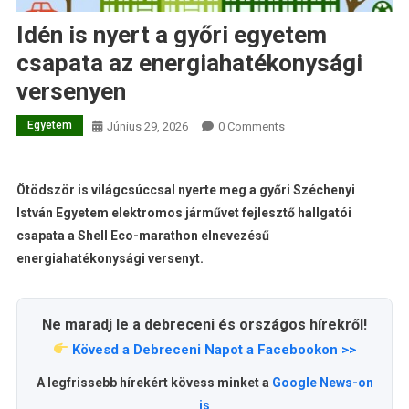
Idén is nyert a győri egyetem
csapata az energiahatékonysági
versenyen
Egyetem
Június 29, 2026
0 Comments
Ötödször is világcsúccsal nyerte meg a győri Széchenyi
István Egyetem elektromos járművet fejlesztő hallgatói
csapata a Shell Eco-marathon elnevezésű
energiahatékonysági versenyt.
Ne maradj le a debreceni és országos hírekről!
Kövesd a Debreceni Napot a Facebookon >>
A legfrissebb hírekért kövess minket a
Google News-on
is