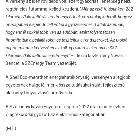
A verseny az idén rövidebb volt, ezért gyakorlási lehetőség nélkül,
rögtön éles futammal kellett kezdeni.
“Már az első futásunkon 282
kilométer/kilowattórás eredményt értünk el, s utólag kiderült, hogy ez
önmagában elegendő lett volna a győzelemhez. Láttuk azonban,
hogy ennél sokkal több van az autóban, ezért folyamatosan
finomítottuk a beállításokat és teszteltük a rendszereket. Az utolsó
napon minden kedvezően alakult, így sikerült elérnünk a 332
kilométer/kilowattórás eredményt”
– idézi a közlemény Novák
Bencét, a SZEnergy Team vezetőjét.
A Shell Eco-marathon energiahatékonysági versenyen a legjobb
egyetemek hallgatói mérik össze tudásukat saját fejlesztésű,
alacsony fogyasztású járműveikkel.
A Széchenyi István Egyetem csapata 2022 óta minden évben
világrekorddal győzött az elektromos kategóriában.
(MTI)