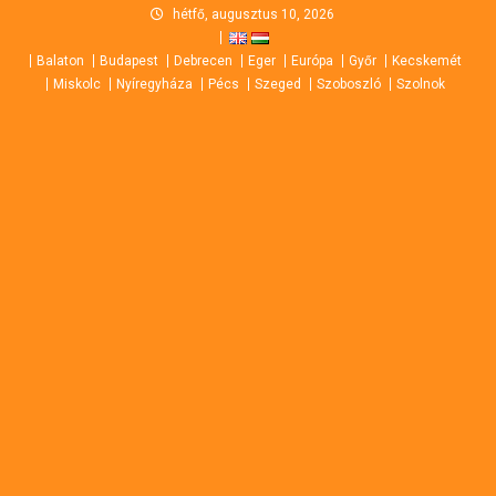
Skip
hétfő, augusztus 10, 2026
to
Balaton
Budapest
Debrecen
Eger
Európa
Győr
Kecskemét
content
Miskolc
Nyíregyháza
Pécs
Szeged
Szoboszló
Szolnok