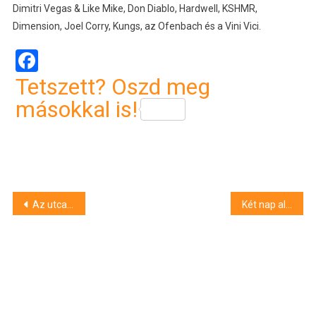
Dimitri Vegas & Like Mike, Don Diablo, Hardwell, KSHMR,
Dimension, Joel Corry, Kungs, az Ofenbach és a Vini Vici.
Facebook
Tetszett? Oszd meg
másokkal is!
Bejegyzés
Az utcakép színesítését célzó pályázatokat vár a veszprémi Művészetek Háza
Két nap alatt kétszer is ittas vezetésen kapták azt a napkori férfit, aki még a rendőrségi idézésen is alkoholmámorban jelent meg
navigáció