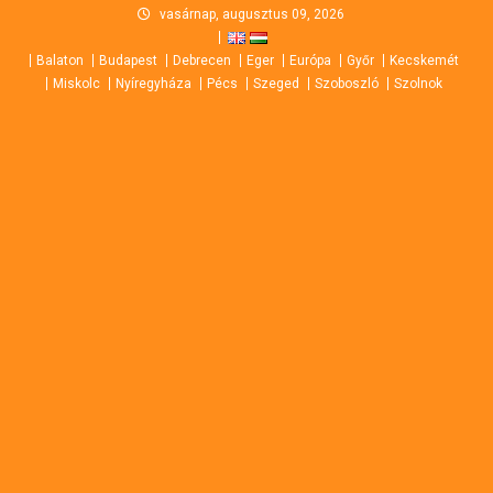
Skip
vasárnap, augusztus 09, 2026
to
Balaton
Budapest
Debrecen
Eger
Európa
Győr
Kecskemét
content
Miskolc
Nyíregyháza
Pécs
Szeged
Szoboszló
Szolnok