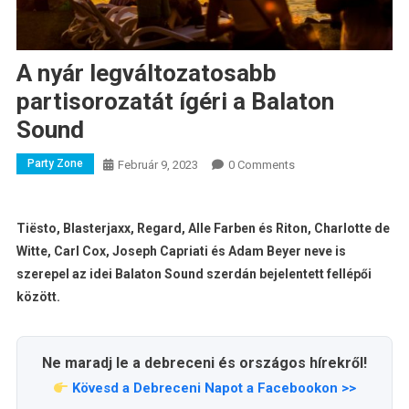
A nyár legváltozatosabb
partisorozatát ígéri a Balaton
Sound
Party Zone
Február 9, 2023
0 Comments
Tiësto, Blasterjaxx, Regard, Alle Farben és Riton, Charlotte de
Witte, Carl Cox, Joseph Capriati és Adam Beyer neve is
szerepel az idei Balaton Sound szerdán bejelentett fellépői
között.
Ne maradj le a debreceni és országos hírekről!
Kövesd a Debreceni Napot a Facebookon >>