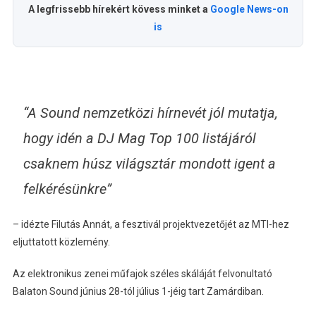
A legfrissebb hírekért kövess minket a
Google News-on
is
“A Sound nemzetközi hírnevét jól mutatja,
hogy idén a DJ Mag Top 100 listájáról
csaknem húsz világsztár mondott igent a
felkérésünkre”
– idézte Filutás Annát, a fesztivál projektvezetőjét az MTI-hez
eljuttatott közlemény.
Az elektronikus zenei műfajok széles skáláját felvonultató
Balaton Sound június 28-tól július 1-jéig tart Zamárdiban.