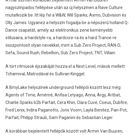
A már szintén korábban bejelentett Armin van Buuren
nagyszínpados fellépése után az új helyszínen a Rave Culture
mutatkozik be. Itt lép fel a W&W, Will Sparks, Axmo, Dubvision és
Olly James. Ugyanez a helyszín fogadja be a népszerű holland Q-
Dance csapatát, amely az elektronikus zene keményebb
stílusaira, a hardstyle-ra, a hardcore-ra és a hard Trance-re
összpontosít olyan nevekkel, mint a Sub Zero Project, RAN-D,
Sefa, Sound Rush, Rebellion, Sub Zero Project, TNT, Villain.
A tört ritmusok éjszakáját hozza el a Next Level, mások mellett
Tchamival, Matrodával és Sullivan Kinggel.
A BmyLake helyszínek underground fellépői között lesz még
Agents of Time, Amémé, Anfisa Letyago, Anna, Argy, Artbat,
Charlie Sparks b2b Parfait, Cera Khin, Clara Cuvé, Coeus, Dubfire,
Fred Lenix, Indira Paganotto, Joris Voorn, Layla Benitez, Pan-Pot,
Parfait, Philipp Straub, Sam Paganini és Sebastian Leger.
A korábban bejelentett fellépők között volt Armin Van Buuren,