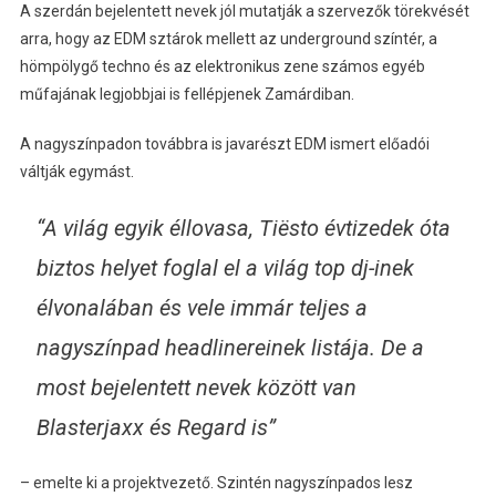
A szerdán bejelentett nevek jól mutatják a szervezők törekvését
arra, hogy az EDM sztárok mellett az underground színtér, a
hömpölygő techno és az elektronikus zene számos egyéb
műfajának legjobbjai is fellépjenek Zamárdiban.
A nagyszínpadon továbbra is javarészt EDM ismert előadói
váltják egymást.
“A világ egyik éllovasa, Tiësto évtizedek óta
biztos helyet foglal el a világ top dj-inek
élvonalában és vele immár teljes a
nagyszínpad headlinereinek listája. De a
most bejelentett nevek között van
Blasterjaxx és Regard is”
– emelte ki a projektvezető. Szintén nagyszínpados lesz