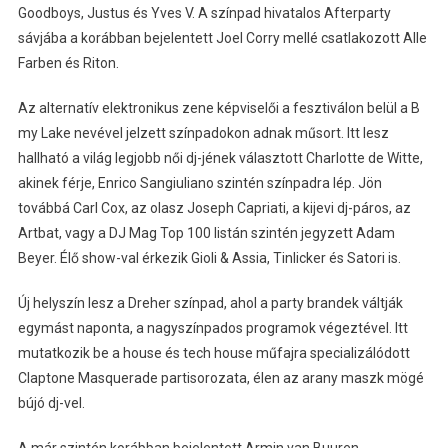
Goodboys, Justus és Yves V. A színpad hivatalos Afterparty
sávjába a korábban bejelentett Joel Corry mellé csatlakozott Alle
Farben és Riton.
Az alternatív elektronikus zene képviselői a fesztiválon belül a B
my Lake nevével jelzett színpadokon adnak műsort. Itt lesz
hallható a világ legjobb női dj-jének választott Charlotte de Witte,
akinek férje, Enrico Sangiuliano szintén színpadra lép. Jön
továbbá Carl Cox, az olasz Joseph Capriati, a kijevi dj-páros, az
Artbat, vagy a DJ Mag Top 100 listán szintén jegyzett Adam
Beyer. Élő show-val érkezik Gioli & Assia, Tinlicker és Satori is.
Új helyszín lesz a Dreher színpad, ahol a party brandek váltják
egymást naponta, a nagyszínpados programok végeztével. Itt
mutatkozik be a house és tech house műfajra specializálódott
Claptone Masquerade partisorozata, élen az arany maszk mögé
bújó dj-vel.