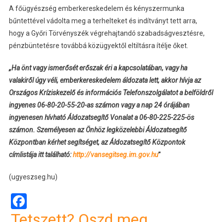
A főügyészség emberkereskedelem és kényszermunka
bűntettével vádolta meg a terhelteket és indítványt tett arra,
hogy a Győri Törvényszék végrehajtandó szabadságvesztésre,
pénzbüntetésre továbbá közügyektől eltiltásra ítélje őket.
„Ha önt vagy ismerősét erőszak éri a kapcsolatában, vagy ha
valakiről úgy véli, emberkereskedelem áldozata lett, akkor hívja az
Országos Kríziskezelő és információs Telefonszolgálatot a belföldről
ingyenes 06-80-20-55-20-as számon vagy a nap 24 órájában
ingyenesen hívható Áldozatsegítő Vonalat a 06-80-225-225-ös
számon.
Személyesen az Önhöz legközelebbi Áldozatsegítő
Központban kérhet segítséget, az Áldozatsegítő Központok
címlistája itt található:
http://vansegitseg.im.gov.hu
”
(ugyeszseg.hu)
Facebook
Tetszett? Oszd meg