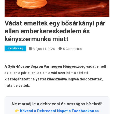
Vádat emeltek egy bősár­ká­nyi pár
ellen emberkereskedelem és
kényszermunka miatt
Rendőrség
Május 11, 2026
0 Comments
A Győr-Moson-Sopron Vármegyei Főügyészség vádat emelt
az ellen a pár ellen, akik – a vád szerint – a sértett
kiszolgáltatott helyzetét kihasználva ingyen dolgoztatták,
iratait elvették.
Ne maradj le a debreceni és országos hírekről!
Kövesd a Debreceni Napot a Facebookon >>