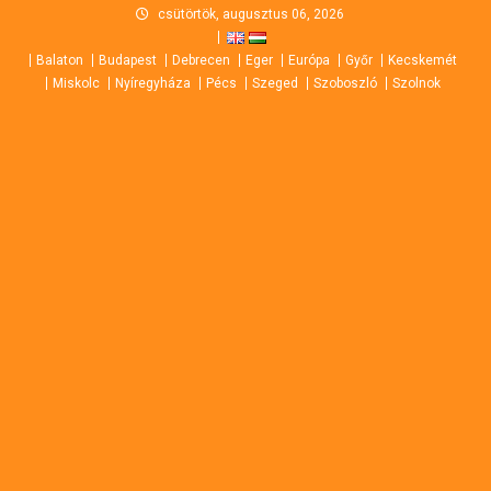
Skip
csütörtök, augusztus 06, 2026
to
Balaton
Budapest
Debrecen
Eger
Európa
Győr
Kecskemét
content
Miskolc
Nyíregyháza
Pécs
Szeged
Szoboszló
Szolnok