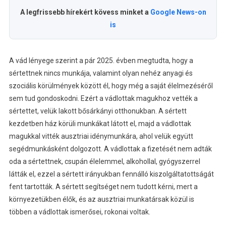
A legfrissebb hírekért kövess minket a
Google News-on
is
A vád lényege szerint a pár 2025. évben megtudta, hogy a
sértettnek nincs munkája, valamint olyan nehéz anyagi és
szociális körülmények között él, hogy még a saját élelmezéséről
sem tud gondoskodni. Ezért a vádlottak magukhoz vették a
sértettet, velük lakott bősárkányi otthonukban. A sértett
kezdetben ház körüli munkákat látott el, majd a vádlottak
magukkal vitték ausztriai idénymunkára, ahol velük együtt
segédmunkásként dolgozott. A vádlottak a fizetését nem adták
oda a sértettnek, csupán élelemmel, alkohollal, gyógyszerrel
látták el, ezzel a sértett irányukban fennálló kiszolgáltatottságát
fent tartották. A sértett segítséget nem tudott kérni, mert a
környezetükben élők, és az ausztriai munkatársak közül is
többen a vádlottak ismerősei, rokonai voltak.