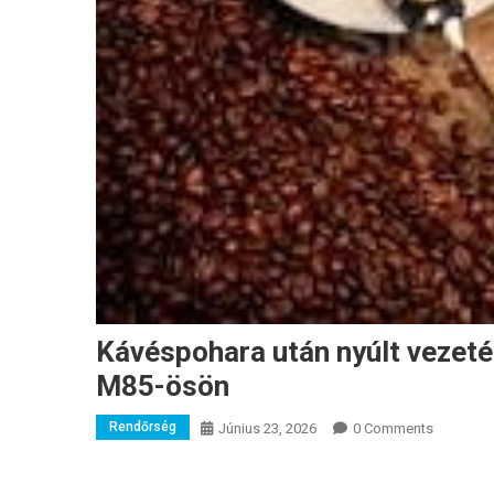
Kávéspohara után nyúlt vezeté
M85-ösön
Rendőrség
Június 23, 2026
0 Comments