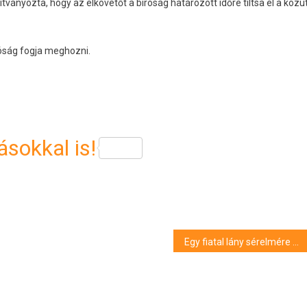
ványozta, hogy az elkövetőt a bíróság határozott időre tiltsa el a közút
óság fogja meghozni.
sokkal is!
Egy fiatal lány sérelmére követett el szexuális erőszakot Sátoraljaújhelyen, vádat emeltek ellene