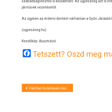
szabadságvesztés is kiszabható. Az ügyészség azt is indít
járművek vezetésétől.
Az ügyben az érdemi döntést várhatóan a Győri Járásbír
(ugyeszseg.hu)
Kezdőkép: illusztráció.
Facebook
Tetszett? Oszd meg má
Bejegyzés
Valótlan hirdetések miatt emeltek vádat egy nő ellen Somogyban
navigáció