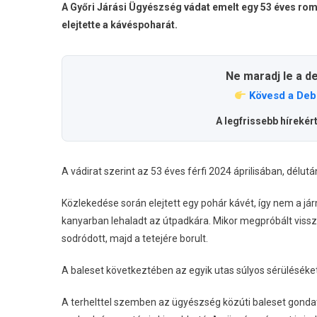
A Győri Járási Ügyészség vádat emelt egy 53 éves román
elejtette a kávéspoharát.
Ne maradj le a d
Kövesd a Deb
A legfrissebb hírekér
A vádirat szerint az 53 éves férfi 2024 áprilisában, délut
Közlekedése során elejtett egy pohár kávét, így nem a jár
kanyarban lehaladt az útpadkára. Mikor megpróbált visszat
sodródott, majd a tetejére borult.
A baleset következtében az egyik utas súlyos sérüléséket
A terhelttel szemben az ügyészség közúti baleset gonda