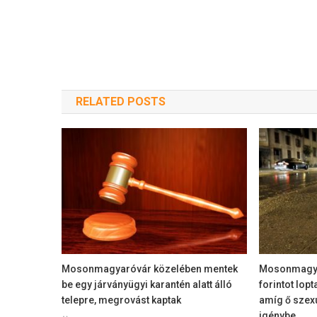
RELATED POSTS
Mosonmagyaróvár közelében mentek
Mosonmagyar
be egy járványügyi karantén alatt álló
forintot lopt
telepre, megrovást kaptak
amíg ő szexu
igénybe