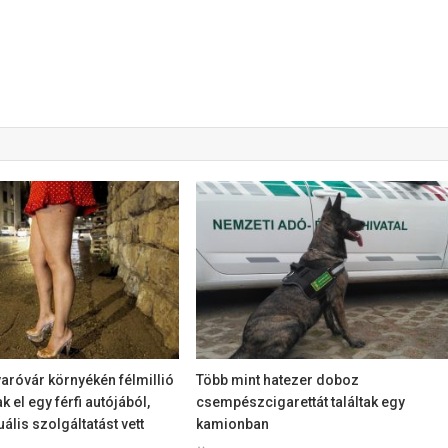
óvár környékén félmillió
Több mint hatezer doboz
ak el egy férfi autójából,
csempészcigarettát találtak egy
ális szolgáltatást vett
kamionban