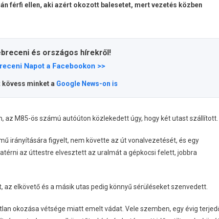
 férfi ellen, aki azért okozott balesetet, mert vezetés közben
ebreceni és országos hírekről!
receni Napot a Facebookon >>
t kövess minket a
Google News-on is
án, az M85-ös számú autóúton közlekedett úgy, hogy két utast szállított.
mű irányítására figyelt, nem követte az út vonalvezetését, és egy
érni az úttestre elvesztett az uralmát a gépkocsi felett, jobbra
, az elkövető és a másik utas pedig könnyű sérüléseket szenvedett.
tlan okozása vétsége miatt emelt vádat. Vele szemben, egy évig terjed