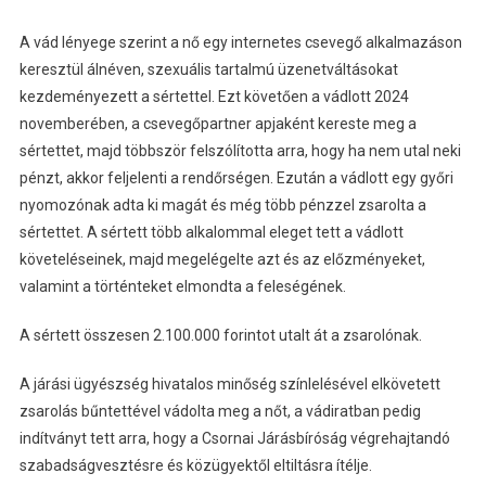
Nővel
Szemben
A vád lényege szerint a nő egy internetes csevegő alkalmazáson
Bejegyzéshez
keresztül álnéven, szexuális tartalmú üzenetváltásokat
kezdeményezett a sértettel. Ezt követően a vádlott 2024
novemberében, a csevegőpartner apjaként kereste meg a
sértettet, majd többször felszólította arra, hogy ha nem utal neki
pénzt, akkor feljelenti a rendőrségen. Ezután a vádlott egy győri
nyomozónak adta ki magát és még több pénzzel zsarolta a
sértettet. A sértett több alkalommal eleget tett a vádlott
követeléseinek, majd megelégelte azt és az előzményeket,
valamint a történteket elmondta a feleségének.
A sértett összesen 2.100.000 forintot utalt át a zsarolónak.
A járási ügyészség hivatalos minőség színlelésével elkövetett
zsarolás bűntettével vádolta meg a nőt, a vádiratban pedig
indítványt tett arra, hogy a Csornai Járásbíróság végrehajtandó
szabadságvesztésre és közügyektől eltiltásra ítélje.