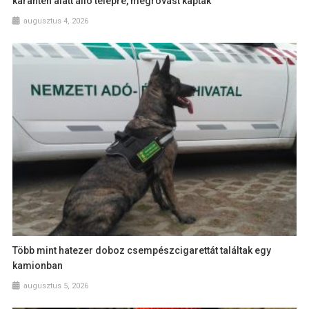
karantén alatt álló telepre, megrovást kaptak
augusztus 4, 2026
Több mint hatezer doboz csempészcigarettát találtak egy
kamionban
augusztus 5, 2026