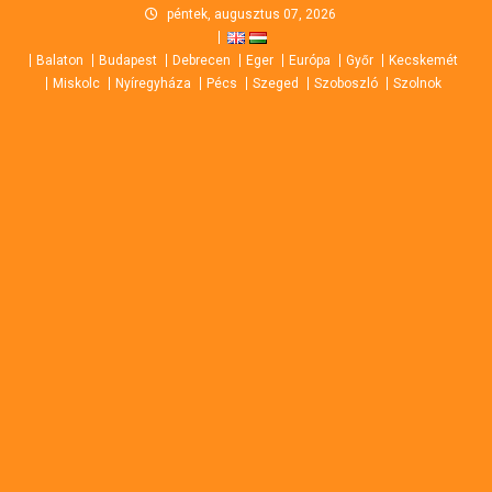
Skip
péntek, augusztus 07, 2026
to
Balaton
Budapest
Debrecen
Eger
Európa
Győr
Kecskemét
content
Miskolc
Nyíregyháza
Pécs
Szeged
Szoboszló
Szolnok