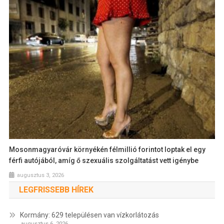
Mosonmagyaróvár környékén félmillió forintot loptak el egy
férfi autójából, amíg ő szexuális szolgáltatást vett igénybe
augusztus 3, 2026
LEGFRISSEBB HÍREK
Kormány: 629 településen van vízkorlátozás
augusztus 6, 2026