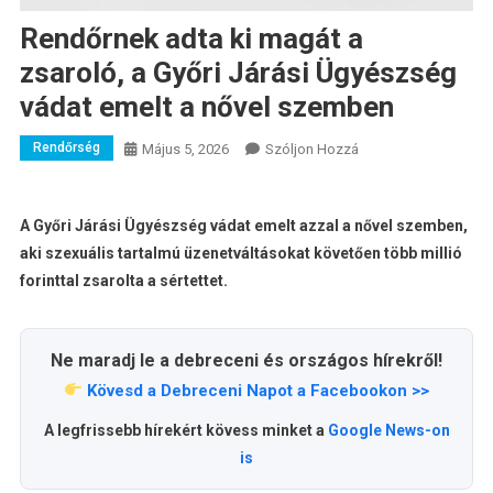
Rendőrnek adta ki magát a
zsaroló, a Győri Járási Ügyészség
vádat emelt a nővel szemben
Rendőrség
A
Május 5, 2026
Szóljon Hozzá
Rendőrnek
Adta
Ki
A Győri Járási Ügyészség vádat emelt azzal a nővel szemben,
Magát
aki szexuális tartalmú üzenetváltásokat követően több millió
A
forinttal zsarolta a sértettet.
Zsaroló,
A
Győri
Ne maradj le a debreceni és országos hírekről!
Járási
Kövesd a Debreceni Napot a Facebookon >>
Ügyészség
Vádat
A legfrissebb hírekért kövess minket a
Google News-on
Emelt
is
A