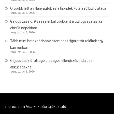
Olcsóbb lett a villanyautók és a hibridek kötelező biztosítása
augusztus 6, 2026
Gajdos László: 9 százalékkal csökkent a vízfogyasztás az
elmúlt napokban
augusztus 5, 2026
Több mint hatezer doboz csempészcigarettát találtak egy
kamionban
augusztus 5, 2026
Gajdos László: átfogó országos ellenőrzés indult az
akkucégeknél
augusztus 4, 2026
Impresszum
Adatkezelési tájékoztató