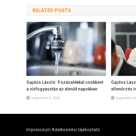
RELATED POSTS
Gajdos László: 9 százalékkal csökkent
Gajdos Lász
a vízfogyasztás az elmúlt napokban
ellenőrzés i
augusztus 5, 2026
augusztus 4
Impresszum
Adatkezelési tájékoztató