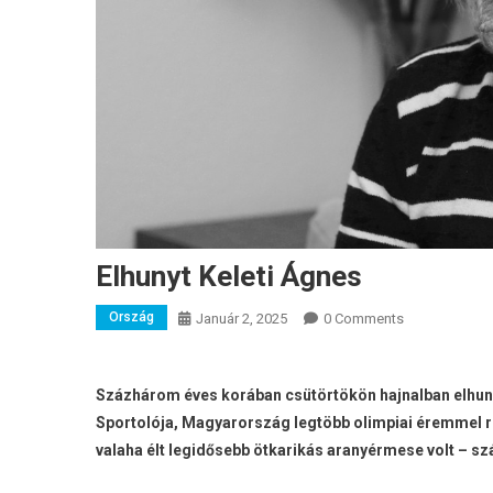
Elhunyt Keleti Ágnes
Ország
Január 2, 2025
0 Comments
Százhárom éves korában csütörtökön hajnalban elhuny
Sportolója, Magyarország legtöbb olimpiai éremmel ren
valaha élt legidősebb ötkarikás aranyérmese volt – sz