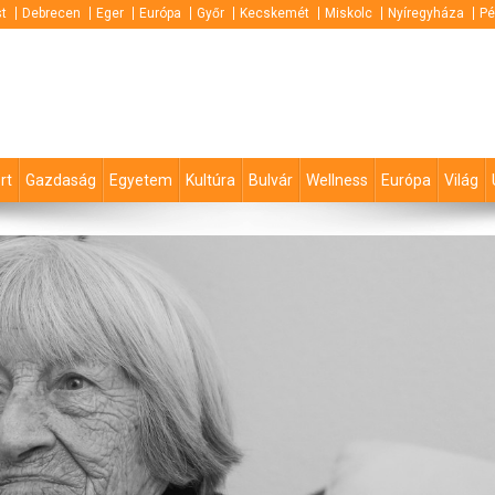
t
Debrecen
Eger
Európa
Győr
Kecskemét
Miskolc
Nyíregyháza
Pé
rt
Gazdaság
Egyetem
Kultúra
Bulvár
Wellness
Európa
Világ