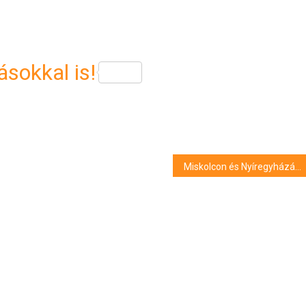
sokkal is!
Miskolcon és Nyíregyházán születtek az újév első babái