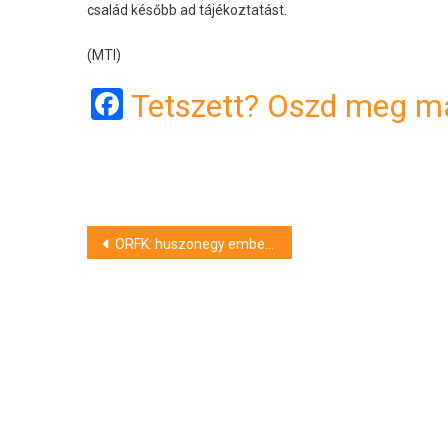
család később ad tájékoztatást.
(MTI)
Facebook
Tetszett? Oszd meg má
Bejegyzés
ORFK: huszonegy emberrel szemben indult eljárás polgári célú robbanóanyaggal és pirotechnikai termékkel kapcsolatos szabálysértések miatt
navigáció