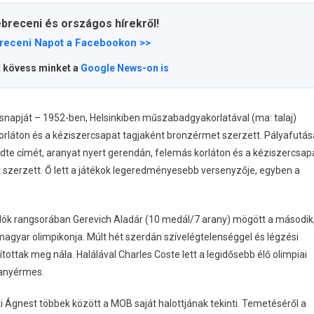
ebreceni és országos hírekről!
receni Napot a Facebookon >>
t kövess minket a
Google News-on is
tésnapját – 1952-ben, Helsinkiben műszabadgyakorlatával (ma: talaj)
rláton és a kéziszercsapat tagjaként bronzérmet szerzett. Pályafutás
dte címét, aranyat nyert gerendán, felemás korláton és a kéziszercsap
 szerzett. Ő lett a játékok legeredményesebb versenyzője, egyben a
lók rangsorában Gerevich Aladár (10 medál/7 arany) mögött a második
gyar olimpikonja. Múlt hét szerdán szívelégtelenséggel és légzési
tottak meg nála. Halálával Charles Coste lett a legidősebb élő olimpiai
ranyérmes.
i Ágnest többek között a MOB saját halottjának tekinti. Temetéséről a