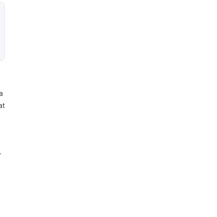
a
at
,