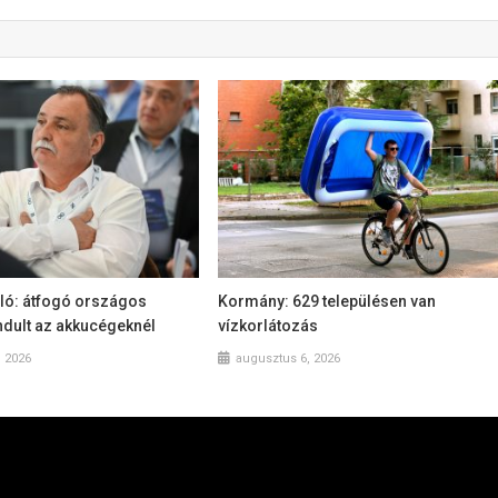
ló: átfogó országos
Kormány: 629 településen van
ndult az akkucégeknél
vízkorlátozás
, 2026
augusztus 6, 2026