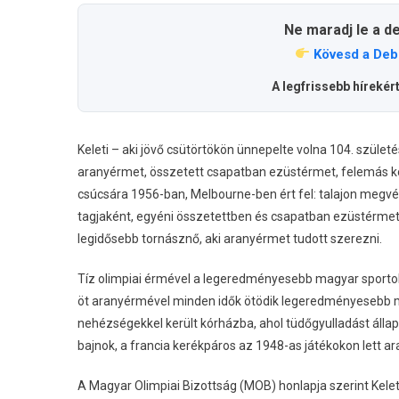
Ne maradj le a d
Kövesd a Deb
A legfrissebb hírekér
Keleti – aki jövő csütörtökön ünnepelte volna 104. szüle
aranyérmet, összetett csapatban ezüstérmet, felemás ko
csúcsára 1956-ban, Melbourne-ben ért fel: talajon megvé
tagjaként, egyéni összetettben és csapatban ezüstérmet
legidősebb tornásznő, aki aranyérmet tudott szerezni.
Tíz olimpiai érmével a legeredményesebb magyar sporto
öt aranyérmével minden idők ötödik legeredményesebb ma
nehézségekkel került kórházba, ahol tüdőgyulladást állapí
bajnok, a francia kerékpáros az 1948-as játékokon lett a
A Magyar Olimpiai Bizottság (MOB) honlapja szerint Kelet