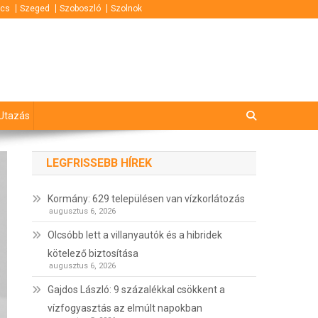
cs
Szeged
Szoboszló
Szolnok
Utazás
LEGFRISSEBB HÍREK
Kormány: 629 településen van vízkorlátozás
augusztus 6, 2026
Olcsóbb lett a villanyautók és a hibridek
kötelező biztosítása
augusztus 6, 2026
Gajdos László: 9 százalékkal csökkent a
vízfogyasztás az elmúlt napokban