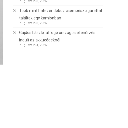
augusztus 5, 2026
Több mint hatezer doboz csempészcigarettát
találtak egy kamionban
augusztus 5, 2026
Gajdos László: átfogó országos ellenőrzés
indult az akkucégeknél
augusztus 4, 2026