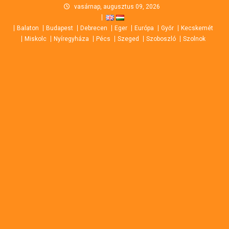
Skip
vasárnap, augusztus 09, 2026
to
Balaton
Budapest
Debrecen
Eger
Európa
Győr
Kecskemét
content
Miskolc
Nyíregyháza
Pécs
Szeged
Szoboszló
Szolnok