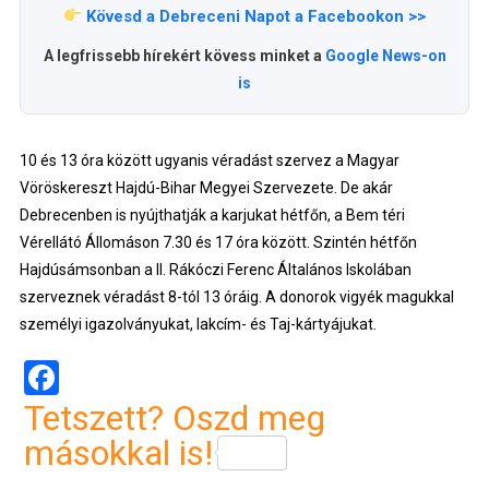
Kövesd a Debreceni Napot a Facebookon >>
A legfrissebb hírekért kövess minket a
Google News-on
is
10 és 13 óra között ugyanis véradást szervez a Magyar
Vöröskereszt Hajdú-Bihar Megyei Szervezete. De akár
Debrecenben is nyújthatják a karjukat hétfőn, a Bem téri
Vérellátó Állomáson 7.30 és 17 óra között. Szintén hétfőn
Hajdúsámsonban a II. Rákóczi Ferenc Általános Iskolában
szerveznek véradást 8-tól 13 óráig. A donorok vigyék magukkal
személyi igazolványukat, lakcím- és Taj-kártyájukat.
Facebook
Tetszett? Oszd meg
másokkal is!