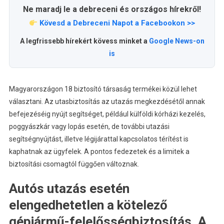
Ne maradj le a debreceni és országos hírekről!
Kövesd a Debreceni Napot a Facebookon >>
A legfrissebb hírekért kövess minket a
Google News-on
is
Magyarországon 18 biztosító társaság termékei közül lehet
választani. Az utasbiztosítás az utazás megkezdésétől annak
befejezéséig nyújt segítséget, például külföldi kórházi kezelés,
poggyászkár vagy lopás esetén, de további utazási
segítségnyújtást, illetve légijárattal kapcsolatos térítést is
kaphatnak az ügyfelek. A pontos fedezetek és a limitek a
biztosítási csomagtól függően változnak.
Autós utazás esetén
elengedhetetlen a kötelező
gépjármű-felelősségbiztosítás. A