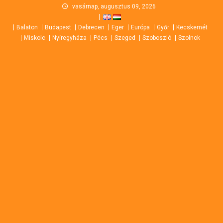
Skip
vasárnap, augusztus 09, 2026
to
Balaton
Budapest
Debrecen
Eger
Európa
Győr
Kecskemét
content
Miskolc
Nyíregyháza
Pécs
Szeged
Szoboszló
Szolnok