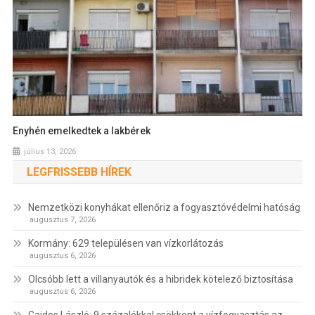
Enyhén emelkedtek a lakbérek
július 13, 2026
LEGFRISSEBB HÍREK
Nemzetközi konyhákat ellenőriz a fogyasztóvédelmi hatóság
augusztus 7, 2026
Kormány: 629 településen van vízkorlátozás
augusztus 6, 2026
Olcsóbb lett a villanyautók és a hibridek kötelező biztosítása
augusztus 6, 2026