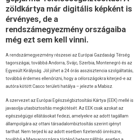
zöldkártya már digitális képként is
érvényes, de a
rendszámegyezmény országaiba
még ezt sem kell vinni.
A rendszámegyezmény részesei az Európai Gazdasági Térség
tagországai, továbbá Andorra, Svájc, Szerbia, Montenegró és az
Egyesült Királyság. Jól jöhet a 24 órás asszisztencia szolgáltatás,
továbbá érdemes ellenőrizni, hogy a célországokra kiterjed-e az
autóra kötött Casco területi hatálya – jelezte a Mabisz.
A szervezet az Európai Egészségbiztosítási Kártya (EEK) mellé is
javasolja utasbiztosítás megkötését. Az EEK csak azokat az
egészségügyi ellátásokat fedezi, amelyekre az adott tagállam
állampolgára az ottani társadalombiztosítás szerint igényt
tarthat. Nem terjed ki az adott esetben fizetendő önrészre,
továbbá a Magyarországra történő betegszállítás, esetleg a