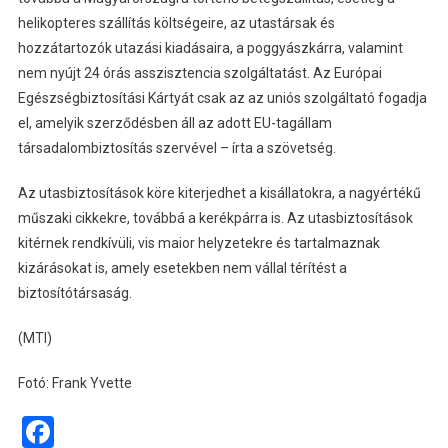
helikopteres szállítás költségeire, az utastársak és
hozzátartozók utazási kiadásaira, a poggyászkárra, valamint
nem nyújt 24 órás asszisztencia szolgáltatást. Az Európai
Egészségbiztosítási Kártyát csak az az uniós szolgáltató fogadja
el, amelyik szerződésben áll az adott EU-tagállam
társadalombiztosítás szervével – írta a szövetség.
Az utasbiztosítások köre kiterjedhet a kisállatokra, a nagyértékű
műszaki cikkekre, továbbá a kerékpárra is. Az utasbiztosítások
kitérnek rendkívüli, vis maior helyzetekre és tartalmaznak
kizárásokat is, amely esetekben nem vállal térítést a
biztosítótársaság.
(MTI)
Fotó: Frank Yvette
Facebook