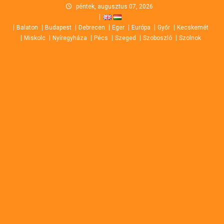
Skip
péntek, augusztus 07, 2026
to
Balaton
Budapest
Debrecen
Eger
Európa
Győr
Kecskemét
content
Miskolc
Nyíregyháza
Pécs
Szeged
Szoboszló
Szolnok