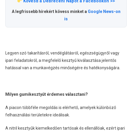
Kövesd a Debreceni Napot a Facebookon >>
A legfrissebb hírekért kövess minket a
Google News-on
is
Legyen szó takarításról, vendéglátásról, egészségügyről vagy
ipari feladatokról, a megfelelő kesztyű kiválasztása jelentős
hatással van a munkavégzés minőségére és hatékonyságára.
Milyen gumikesztyűt érdemes választani?
A piacon többféle megoldás is elérhető, amelyek különböző
felhasználási területekre ideálisak.
A nitril kesztyűk kiemelkedően tartósak és ellenállóak, ezért ipari