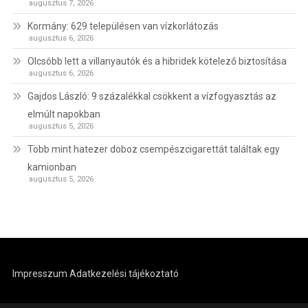
augusztus 7, 2026
Kormány: 629 településen van vízkorlátozás
augusztus 6, 2026
Olcsóbb lett a villanyautók és a hibridek kötelező biztosítása
augusztus 6, 2026
Gajdos László: 9 százalékkal csökkent a vízfogyasztás az
elmúlt napokban
augusztus 5, 2026
Több mint hatezer doboz csempészcigarettát találtak egy
kamionban
augusztus 5, 2026
Impresszum
Adatkezelési tájékoztató