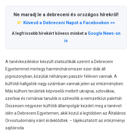
Ne maradj le a debreceni és országos hírekről!
Kövesd a Debreceni Napot a Facebookon >>
A legfrissebb hírekért kövess minket a
Google News-on
is
A tanévkezdéskor készült statisztikák szerint a Debreceni
Egyetemmel mintegy harmincháromezer ezer diák áll
jogviszonyban, közülük néhányan passzív féléven vannak. A
külföldi hallgatók nagy számban vannak jelen az intézményben.
Más külhoni területek képviselői mellett ukrajnai, szlovákiai,
szerbiai és romániai tanulók is színesítik a nemzetközi palettát.
Összesen négyezer külföldi állampolgár kezdet meg a tanévet
idén a Debreceni Egyetemen, akik közül a legtöbben az Általános
Orvostudomány iránt érdeklődtek. – tájékoztatott az intézményi
sajtóiroda.