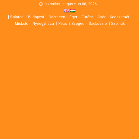
Skip
szombat, augusztus 08, 2026
to
Balaton
Budapest
Debrecen
Eger
Európa
Győr
Kecskemét
content
Miskolc
Nyíregyháza
Pécs
Szeged
Szoboszló
Szolnok