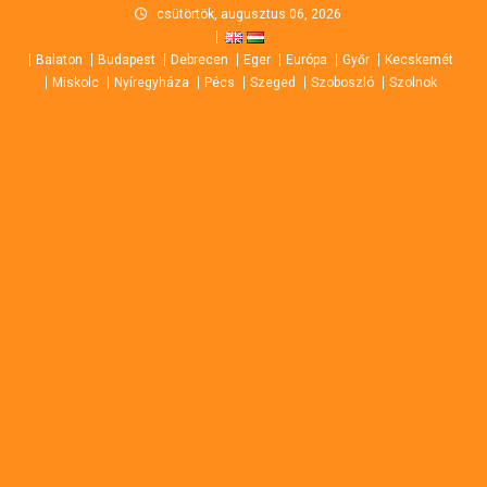
Skip
csütörtök, augusztus 06, 2026
to
Balaton
Budapest
Debrecen
Eger
Európa
Győr
Kecskemét
content
Miskolc
Nyíregyháza
Pécs
Szeged
Szoboszló
Szolnok