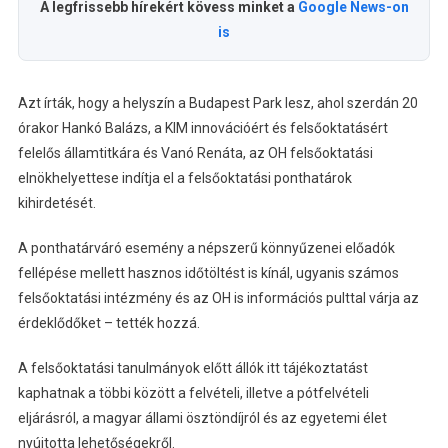
A legfrissebb hírekért kövess minket a
Google News-on
is
Azt írták, hogy a helyszín a Budapest Park lesz, ahol szerdán 20
órakor Hankó Balázs, a KIM innovációért és felsőoktatásért
felelős államtitkára és Vanó Renáta, az OH felsőoktatási
elnökhelyettese indítja el a felsőoktatási ponthatárok
kihirdetését.
A ponthatárváró esemény a népszerű könnyűzenei előadók
fellépése mellett hasznos időtöltést is kínál, ugyanis számos
felsőoktatási intézmény és az OH is információs pulttal várja az
érdeklődőket – tették hozzá.
A felsőoktatási tanulmányok előtt állók itt tájékoztatást
kaphatnak a többi között a felvételi, illetve a pótfelvételi
eljárásról, a magyar állami ösztöndíjról és az egyetemi élet
nyújtotta lehetőségekről.