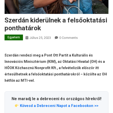
Szerdán kiderülnek a felsőoktatási
ponthatárok
Egyetem
Július 25, 2023
0 Comments
Szerdán rendezi meg a Pont Ott Partit a Kulturális és
Innovációs Minisztérium (KIM), az Oktatási Hivatal (OH) és a
HÖOK Közhasznú Nonprofit Kft., a felvételizők először itt
értesülhetnek a felsőoktatási ponthatárokról – közölte az OH
hétfőn az MTI-vel.
Ne maradj le a debreceni és országos hírekről!
Kövesd a Debreceni Napot a Facebookon >>