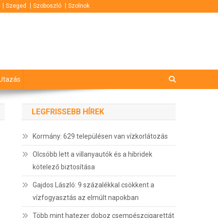
Szeged
Szoboszló
Szolnok
Utazás
LEGFRISSEBB HÍREK
Kormány: 629 településen van vízkorlátozás
Olcsóbb lett a villanyautók és a hibridek
kötelező biztosítása
Gajdos László: 9 százalékkal csökkent a
vízfogyasztás az elmúlt napokban
Több mint hatezer doboz csempészcigarettát