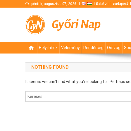
Skip
Balaton
Budapest
péntek, augusztus 07, 2026
to
content
Győri Nap
Helyi hírek
Vélemény
Rendőrség
Ország
Spo
NOTHING FOUND
It seems we can’t find what you’re looking for. Perhaps se
Keresés: