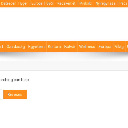
Debrecen
Eger
Európa
Győr
Kecskemét
Miskolc
Nyíregyháza
Pécs
rt
Gazdaság
Egyetem
Kultúra
Bulvár
Wellness
Európa
Világ
arching can help.