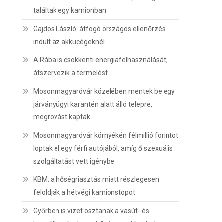
találtak egy kamionban
Gajdos László: átfogó országos ellenőrzés
indult az akkucégeknél
A Rába is csökkenti energiafelhasználását,
átszervezik a termelést
Mosonmagyaróvár közelében mentek be egy
járványügyi karantén alatt álló telepre,
megrovást kaptak
Mosonmagyaróvár környékén félmillió forintot
loptak el egy férfi autójából, amíg ő szexuális
szolgáltatást vett igénybe
KBM: a hőségriasztás miatt részlegesen
feloldják a hétvégi kamionstopot
Győrben is vizet osztanak a vasút- és