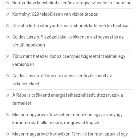
Nemzetközi konyhákat ellenőriz a fogyasztóvédelmi hatóság
Kormány: 629 településen van vízkorlátozás
Olcsóbb lett a villanyautók és a hibridek kötelező biztosítása
Gajdos László: 9 százalékkal csökkent a vízfogyasztás az
elmúlt napokban
Több mint hatezer doboz csempészcigarettát találtak egy
kamionban
Gajdos László: átfogó országos ellenőrzés indult az
akkucégeknél
A Rába is csökkenti energiafelhasználását, átszervezik a
termelést
Mosonmagyaróvár közelében mentek be egy járványügyi
karantén alatt álló telepre, megrovást kaptak
Mosonmagyaróvár környékén félmillió forintot loptak el egy