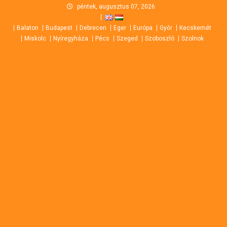
Skip
péntek, augusztus 07, 2026
to
Balaton
Budapest
Debrecen
Eger
Európa
Győr
Kecskemét
content
Miskolc
Nyíregyháza
Pécs
Szeged
Szoboszló
Szolnok