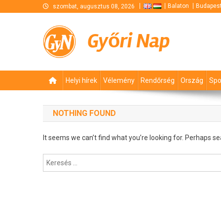
Skip
Balaton
Budapes
szombat, augusztus 08, 2026
to
content
Győri Nap
Helyi hírek
Vélemény
Rendőrség
Ország
Spo
NOTHING FOUND
It seems we can’t find what you’re looking for. Perhaps se
Keresés: