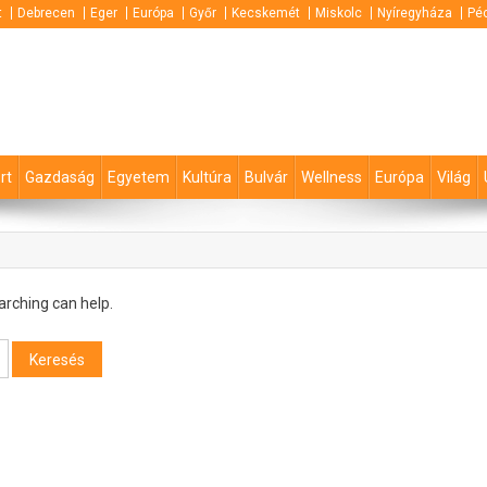
t
Debrecen
Eger
Európa
Győr
Kecskemét
Miskolc
Nyíregyháza
Pé
rt
Gazdaság
Egyetem
Kultúra
Bulvár
Wellness
Európa
Világ
arching can help.