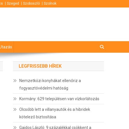
cs
Szeged
Szoboszló
Szolnok
Utazás
LEGFRISSEBB HÍREK
Nemzetközi konyhákat ellenőriz a
fogyasztóvédelmi hatóság
Kormány: 629 településen van vízkorlátozás
Olcsóbb lett a villanyautók és a hibridek
kötelező biztosítása
Gajdos László: 9 százalékkal csökkent a