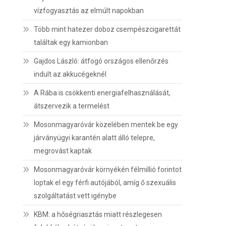
vízfogyasztás az elmúlt napokban
Több mint hatezer doboz csempészcigarettát
találtak egy kamionban
Gajdos László: átfogó országos ellenőrzés
indult az akkucégeknél
A Rába is csökkenti energiafelhasználását,
átszervezik a termelést
Mosonmagyaróvár közelében mentek be egy
járványügyi karantén alatt álló telepre,
megrovást kaptak
Mosonmagyaróvár környékén félmillió forintot
loptak el egy férfi autójából, amíg ő szexuális
szolgáltatást vett igénybe
KBM: a hőségriasztás miatt részlegesen