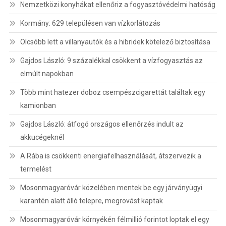
Nemzetközi konyhákat ellenőriz a fogyasztóvédelmi hatóság
Kormány: 629 településen van vízkorlátozás
Olcsóbb lett a villanyautók és a hibridek kötelező biztosítása
Gajdos László: 9 százalékkal csökkent a vízfogyasztás az
elmúlt napokban
Több mint hatezer doboz csempészcigarettát találtak egy
kamionban
Gajdos László: átfogó országos ellenőrzés indult az
akkucégeknél
A Rába is csökkenti energiafelhasználását, átszervezik a
termelést
Mosonmagyaróvár közelében mentek be egy járványügyi
karantén alatt álló telepre, megrovást kaptak
Mosonmagyaróvár környékén félmillió forintot loptak el egy