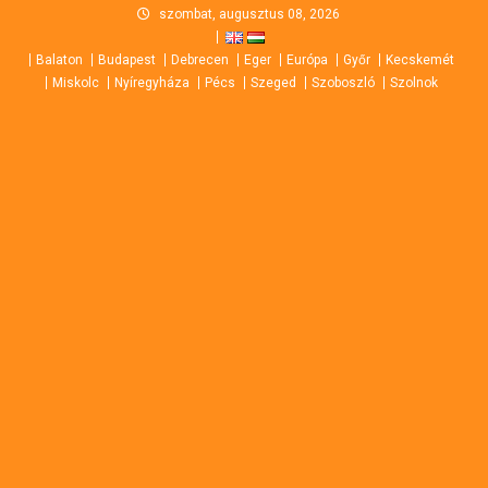
Skip
szombat, augusztus 08, 2026
to
Balaton
Budapest
Debrecen
Eger
Európa
Győr
Kecskemét
content
Miskolc
Nyíregyháza
Pécs
Szeged
Szoboszló
Szolnok