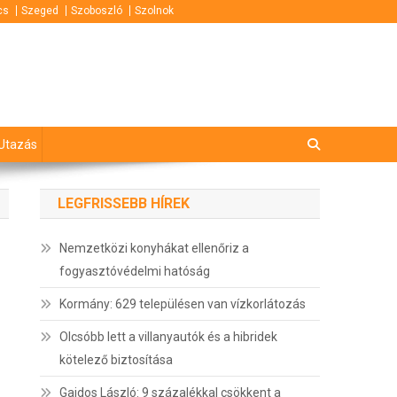
cs
Szeged
Szoboszló
Szolnok
Utazás
LEGFRISSEBB HÍREK
Nemzetközi konyhákat ellenőriz a
fogyasztóvédelmi hatóság
Kormány: 629 településen van vízkorlátozás
Olcsóbb lett a villanyautók és a hibridek
kötelező biztosítása
Gajdos László: 9 százalékkal csökkent a