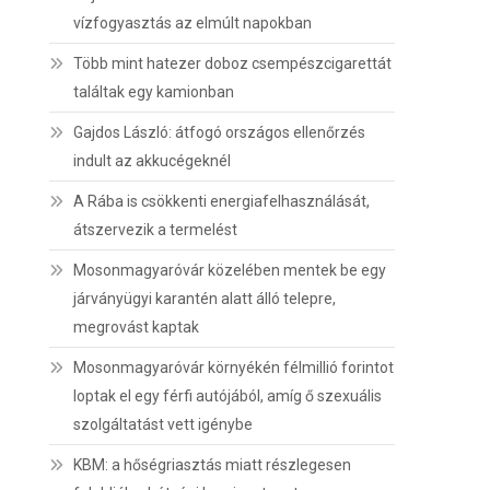
vízfogyasztás az elmúlt napokban
Több mint hatezer doboz csempészcigarettát
találtak egy kamionban
Gajdos László: átfogó országos ellenőrzés
indult az akkucégeknél
A Rába is csökkenti energiafelhasználását,
átszervezik a termelést
Mosonmagyaróvár közelében mentek be egy
járványügyi karantén alatt álló telepre,
megrovást kaptak
Mosonmagyaróvár környékén félmillió forintot
loptak el egy férfi autójából, amíg ő szexuális
szolgáltatást vett igénybe
KBM: a hőségriasztás miatt részlegesen