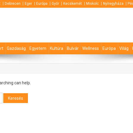
t
Debrecen
Eger
Európa
Győr
Kecskemét
Miskolc
Nyíregyháza
Pé
rt
Gazdaság
Egyetem
Kultúra
Bulvár
Wellness
Európa
Világ
arching can help.