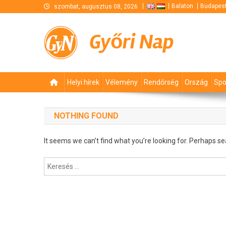
Skip
Balaton
Budapes
szombat, augusztus 08, 2026
to
content
Győri Nap
Helyi hírek
Vélemény
Rendőrség
Ország
Spo
NOTHING FOUND
It seems we can’t find what you’re looking for. Perhaps se
Keresés: