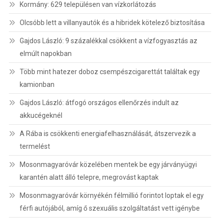
Kormány: 629 településen van vízkorlátozás
Olcsóbb lett a villanyautók és a hibridek kötelező biztosítása
Gajdos László: 9 százalékkal csökkent a vízfogyasztás az
elmúlt napokban
Több mint hatezer doboz csempészcigarettát találtak egy
kamionban
Gajdos László: átfogó országos ellenőrzés indult az
akkucégeknél
A Rába is csökkenti energiafelhasználását, átszervezik a
termelést
Mosonmagyaróvár közelében mentek be egy járványügyi
karantén alatt álló telepre, megrovást kaptak
Mosonmagyaróvár környékén félmillió forintot loptak el egy
férfi autójából, amíg ő szexuális szolgáltatást vett igénybe