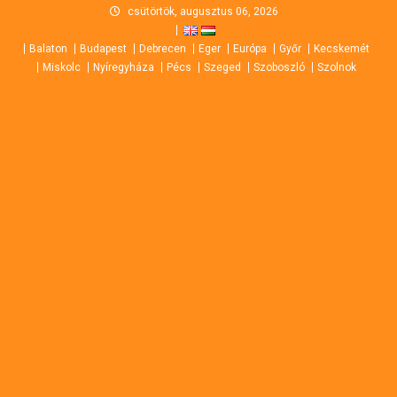
Skip
csütörtök, augusztus 06, 2026
to
Balaton
Budapest
Debrecen
Eger
Európa
Győr
Kecskemét
content
Miskolc
Nyíregyháza
Pécs
Szeged
Szoboszló
Szolnok