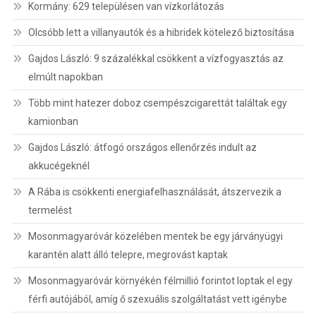
Kormány: 629 településen van vízkorlátozás
Olcsóbb lett a villanyautók és a hibridek kötelező biztosítása
Gajdos László: 9 százalékkal csökkent a vízfogyasztás az
elmúlt napokban
Több mint hatezer doboz csempészcigarettát találtak egy
kamionban
Gajdos László: átfogó országos ellenőrzés indult az
akkucégeknél
A Rába is csökkenti energiafelhasználását, átszervezik a
termelést
Mosonmagyaróvár közelében mentek be egy járványügyi
karantén alatt álló telepre, megrovást kaptak
Mosonmagyaróvár környékén félmillió forintot loptak el egy
férfi autójából, amíg ő szexuális szolgáltatást vett igénybe