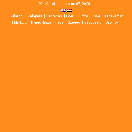
Skip
péntek, augusztus 07, 2026
to
Balaton
Budapest
Debrecen
Eger
Európa
Győr
Kecskemét
content
Miskolc
Nyíregyháza
Pécs
Szeged
Szoboszló
Szolnok