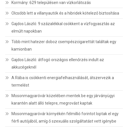
Kormány: 629 településen van vízkorlátozás
Olcsóbb lett a villanyautók és a hibridek kötelező biztosítása
Gajdos László: 9 százalékkal csökkent a vízfogyasztás az
elmúlt napokban
Több mint hatezer doboz csempészcigarettát találtak egy
kamionban
Gajdos László: átfogó országos ellenőrzés indult az
akkucégeknél
A Rába is csökkenti energiafelhasználását, átszervezik a
termelést
Mosonmagyaróvár közelében mentek be egy járványügyi
karantén alatt álló telepre, megrovást kaptak
Mosonmagyaróvár környékén félmillió forintot loptak el egy
férfi autójából, amíg ő szexuális szolgáltatást vett igénybe