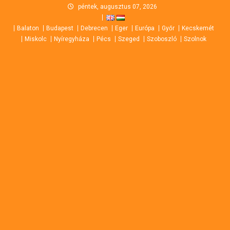
Skip
péntek, augusztus 07, 2026
to
Balaton
Budapest
Debrecen
Eger
Európa
Győr
Kecskemét
content
Miskolc
Nyíregyháza
Pécs
Szeged
Szoboszló
Szolnok