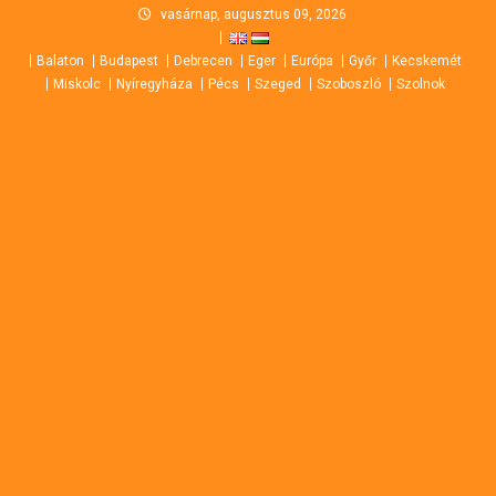
Skip
vasárnap, augusztus 09, 2026
to
Balaton
Budapest
Debrecen
Eger
Európa
Győr
Kecskemét
content
Miskolc
Nyíregyháza
Pécs
Szeged
Szoboszló
Szolnok