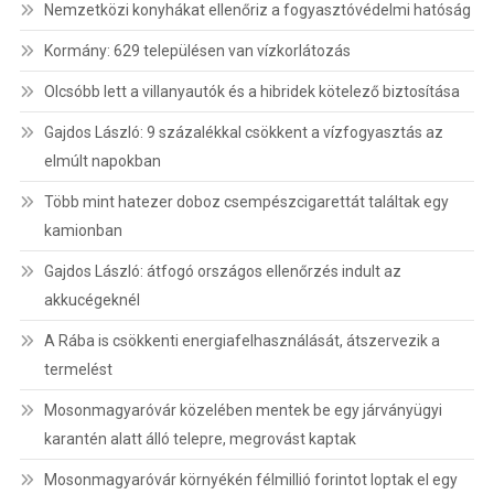
Nemzetközi konyhákat ellenőriz a fogyasztóvédelmi hatóság
Kormány: 629 településen van vízkorlátozás
Olcsóbb lett a villanyautók és a hibridek kötelező biztosítása
Gajdos László: 9 százalékkal csökkent a vízfogyasztás az
elmúlt napokban
Több mint hatezer doboz csempészcigarettát találtak egy
kamionban
Gajdos László: átfogó országos ellenőrzés indult az
akkucégeknél
A Rába is csökkenti energiafelhasználását, átszervezik a
termelést
Mosonmagyaróvár közelében mentek be egy járványügyi
karantén alatt álló telepre, megrovást kaptak
Mosonmagyaróvár környékén félmillió forintot loptak el egy