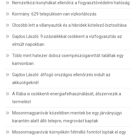
Nemzetközi konyhákat ellenőriz a fogyasztóvédelmi hatóság
Kormány: 629 településen van vízkorlátozás
Olcsóbb lett a villanyautók és a hibridek kötelező biztosítása
Gajdos László: 9 százalékkal csökkent a vízfogyasztás az
elmúlt napokban
Több mint hatezer doboz csempészcigarettát találtak egy
kamionban
Gajdos László: átfogó országos ellenőrzés indult az
akkucégeknél
A Rába is csökkenti energiafelhasználását, átszervezik a
termelést
Mosonmagyaróvár közelében mentek be egy járványügyi
karantén alatt álló telepre, megrovást kaptak
Mosonmagyaróvár környékén félmillió forintot loptak el egy