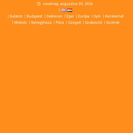
Skip
vasárnap, augusztus 09, 2026
to
Balaton
Budapest
Debrecen
Eger
Európa
Győr
Kecskemét
content
Miskolc
Nyíregyháza
Pécs
Szeged
Szoboszló
Szolnok