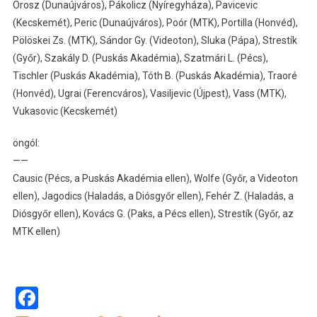
Orosz (Dunaújváros), Pákolicz (Nyíregyháza), Pavicevic
(Kecskemét), Peric (Dunaújváros), Poór (MTK), Portilla (Honvéd),
Pölöskei Zs. (MTK), Sándor Gy. (Videoton), Sluka (Pápa), Strestík
(Győr), Szakály D. (Puskás Akadémia), Szatmári L. (Pécs),
Tischler (Puskás Akadémia), Tóth B. (Puskás Akadémia), Traoré
(Honvéd), Ugrai (Ferencváros), Vasiljevic (Újpest), Vass (MTK),
Vukasovic (Kecskemét)
öngól:
——
Causic (Pécs, a Puskás Akadémia ellen), Wolfe (Győr, a Videoton
ellen), Jagodics (Haladás, a Diósgyőr ellen), Fehér Z. (Haladás, a
Diósgyőr ellen), Kovács G. (Paks, a Pécs ellen), Strestík (Győr, az
MTK ellen)
Facebook