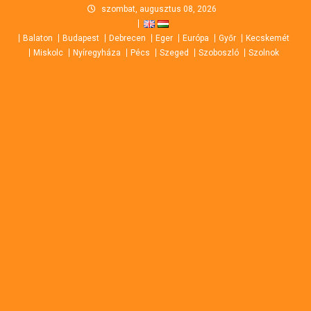
Skip
szombat, augusztus 08, 2026
to
Balaton
Budapest
Debrecen
Eger
Európa
Győr
Kecskemét
content
Miskolc
Nyíregyháza
Pécs
Szeged
Szoboszló
Szolnok