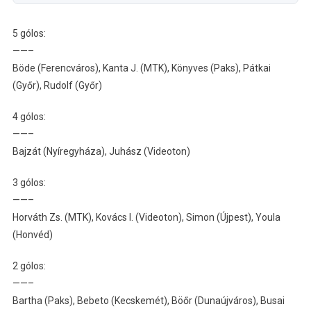
5 gólos:
——–
Böde (Ferencváros), Kanta J. (MTK), Könyves (Paks), Pátkai
(Győr), Rudolf (Győr)
4 gólos:
——–
Bajzát (Nyíregyháza), Juhász (Videoton)
3 gólos:
——–
Horváth Zs. (MTK), Kovács I. (Videoton), Simon (Újpest), Youla
(Honvéd)
2 gólos:
——–
Bartha (Paks), Bebeto (Kecskemét), Böőr (Dunaújváros), Busai