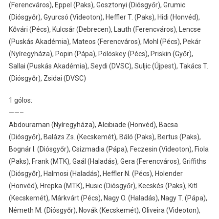
(Ferencváros), Eppel (Paks), Gosztonyi (Diósgyőr), Grumic
(Diósgyőr), Gyurcsó (Videoton), Heffler T. (Paks), Hidi (Honvéd),
Kővári (Pécs), Kulcsár (Debrecen), Lauth (Ferencváros), Lencse
(Puskás Akadémia), Mateos (Ferencváros), Mohl (Pécs), Pekár
(Nyíregyháza), Popin (Pápa), Pölöskey (Pécs), Priskin (Győr),
Sallai (Puskás Akadémia), Seydi (DVSC), Suljic (Újpest), Takács T.
(Diósgyőr), Zsidai (DVSC)
1 gólos:
——–
Abdouraman (Nyíregyháza), Alcibiade (Honvéd), Bacsa
(Diósgyőr), Balázs Zs. (Kecskemét), Báló (Paks), Bertus (Paks),
Bognár I. (Diósgyőr), Csizmadia (Pápa), Feczesin (Videoton), Fiola
(Paks), Frank (MTK), Gaál (Haladás), Gera (Ferencváros), Griffiths
(Diósgyőr), Halmosi (Haladás), Heffler N. (Pécs), Holender
(Honvéd), Hrepka (MTK), Husic (Diósgyőr), Kecskés (Paks), Kitl
(Kecskemét), Márkvárt (Pécs), Nagy O. (Haladás), Nagy T. (Pápa),
Németh M. (Diósgyőr), Novák (Kecskemét), Oliveira (Videoton),