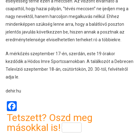
esélyesség terhe ezen a meccsen. Az viszont elvárható a
csapattól, hogy hazai pályán, “tévés meccsen” ne ijedjen meg a
nagy nevektől, hanem harcoljon megalkuvás nélkül. Ehhez
mindenképpen szükség lenne arra, hogy a balátlövő poszton
jelentős javulás következzen be, hiszen annak a posztnak az
eredménytelensége elviselhetetlen terheket ró a többiekre.
A mérkőzés szeptember 17-én, szerdán, este 19 órakor
kezdődik a Hódos Imre Sportcsarnokban. A találkozót a Debrecen
Televízió szeptember 18-án, csütörtökön, 20. 30-tól, felvételről
adja le.
dehir.hu
Facebook
Tetszett? Oszd meg
másokkal is!