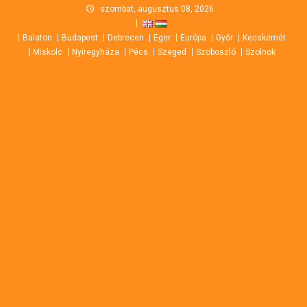
Skip
szombat, augusztus 08, 2026
to
Balaton
Budapest
Debrecen
Eger
Európa
Győr
Kecskemét
content
Miskolc
Nyíregyháza
Pécs
Szeged
Szoboszló
Szolnok