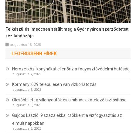
Felkészülési meccsen sérült meg a Győr nyáron szerződtetett
kézilabdázója
augusztus 13, 2025
LEGFRISSEBB HÍREK
Nemzetközi konyhákat ellenőriz a fogyasztóvédelmi hatóság
augusztus 7, 2026
Kormány: 629 településen van vízkorlátozás
augusztus 6, 2026
Olcsóbb lett a villanyautók és a hibridek kötelező biztosítása
augusztus 6, 2026
Gajdos László: 9 százalékkal csökkent a vízfogyasztás az
elmúlt napokban
augusztus 5, 2026