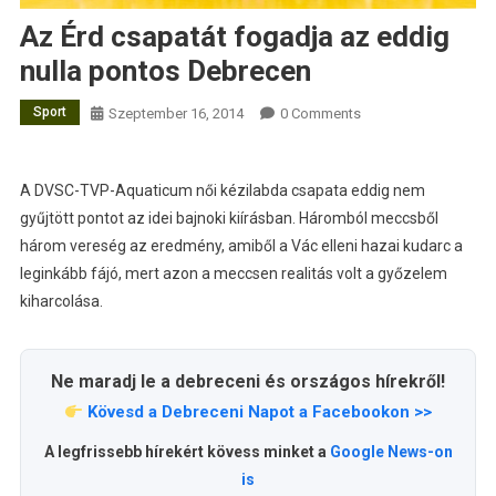
Az Érd csapatát fogadja az eddig
nulla pontos Debrecen
Sport
Szeptember 16, 2014
0 Comments
A DVSC-TVP-Aquaticum női kézilabda csapata eddig nem
gyűjtött pontot az idei bajnoki kiírásban. Háromból meccsből
három vereség az eredmény, amiből a Vác elleni hazai kudarc a
leginkább fájó, mert azon a meccsen realitás volt a győzelem
kiharcolása.
Ne maradj le a debreceni és országos hírekről!
Kövesd a Debreceni Napot a Facebookon >>
A legfrissebb hírekért kövess minket a
Google News-on
is