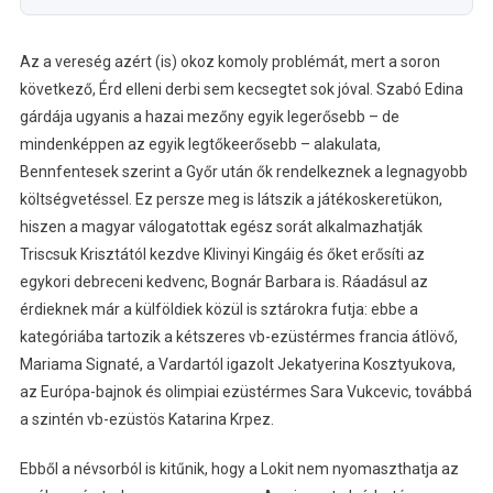
Az a vereség azért (is) okoz komoly problémát, mert a soron
következő, Érd elleni derbi sem kecsegtet sok jóval. Szabó Edina
gárdája ugyanis a hazai mezőny egyik legerősebb – de
mindenképpen az egyik legtőkeerősebb – alakulata,
Bennfentesek szerint a Győr után ők rendelkeznek a legnagyobb
költségvetéssel. Ez persze meg is látszik a játékoskeretükon,
hiszen a magyar válogatottak egész sorát alkalmazhatják
Triscsuk Krisztától kezdve Klivinyi Kingáig és őket erősíti az
egykori debreceni kedvenc, Bognár Barbara is. Ráadásul az
érdieknek már a külföldiek közül is sztárokra futja: ebbe a
kategóriába tartozik a kétszeres vb-ezüstérmes francia átlövő,
Mariama Signaté, a Vardartól igazolt Jekatyerina Kosztyukova,
az Európa-bajnok és olimpiai ezüstérmes Sara Vukcevic, továbbá
a szintén vb-ezüstös Katarina Krpez.
Ebből a névsorból is kitűnik, hogy a Lokit nem nyomaszthatja az