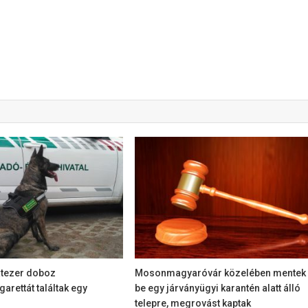
atezer doboz
Mosonmagyaróvár közelében mentek
rettát találtak egy
be egy járványügyi karantén alatt álló
telepre, megrovást kaptak