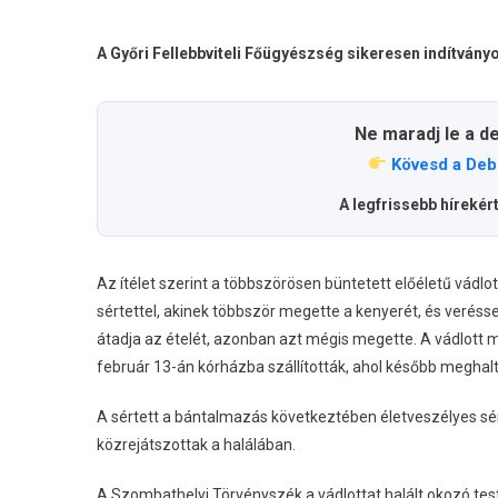
A Győri Fellebbviteli Főügyészség sikeresen indítványo
Ne maradj le a d
Kövesd a Deb
A legfrissebb hírekér
Az ítélet szerint a többszörösen büntetett előéletű vádlo
sértettel, akinek többször megette a kenyerét, és veréss
átadja az ételét, azonban azt mégis megette. A vádlott m
február 13-án kórházba szállították, ahol később meghalt
A sértett a bántalmazás következtében életveszélyes sér
közrejátszottak a halálában.
A Szombathelyi Törvényszék a vádlottat halált okozó test