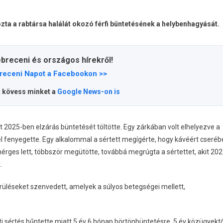
zta a rabtársa halálát okozó férfi büntetésének a helybenhagyását.
ebreceni és országos hírekről!
receni Napot a Facebookon >>
t kövess minket a
Google News-on is
tt 2025-ben elzárás büntetését töltötte. Egy zárkában volt elhelyezve a
el fenyegette. Egy alkalommal a sértett megígérte, hogy kávéért cseréb
érges lett, többször megütötte, továbbá megrúgta a sértettet, akit 202
.
üléseket szenvedett, amelyek a súlyos betegségei mellett,
i sértés bűntette miatt 5 év 6 hónap börtönbüntetésre, 5 év közügyektő