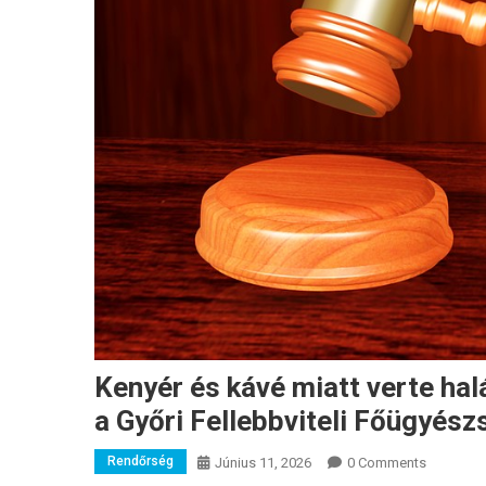
Kenyér és kávé miatt verte halá
a Győri Fellebbviteli Főügyész
Rendőrség
Június 11, 2026
0 Comments