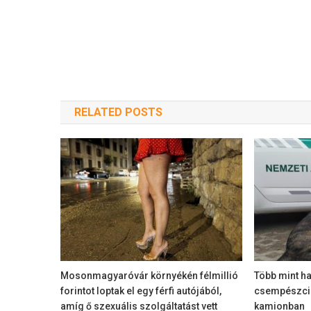
RELATED POSTS
Mosonmagyaróvár környékén félmillió
Több mint h
forintot loptak el egy férfi autójából,
csempészciga
amíg ő szexuális szolgáltatást vett
kamionban