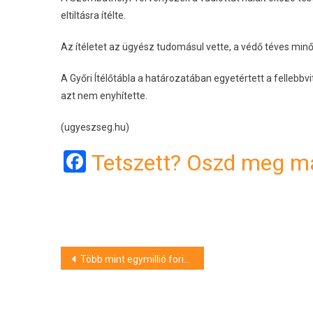
eltiltásra ítélte.
Az ítéletet az ügyész tudomásul vette, a védő téves minő
A Győri Ítélőtábla a határozatában egyetértett a fellebbv
azt nem enyhítette.
(ugyeszseg.hu)
Facebook
Tetszett? Oszd meg má
Bejegyzés
Több mint egymillió forintnyi árut próbált ellopni egy kecskeméti férfi
navigáció