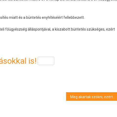
sítés miatt és a büntetés enyhítéséért fellebbezett.
iteli főügyészség álláspontjával, a kiszabott büntetés szükséges, ezért
sokkal is!
Meg akartak szökni, ezért felgyújtották a gyermekotthon szobáját Kaposváron