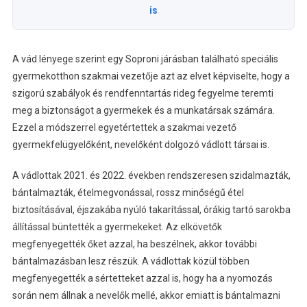
is
A vád lényege szerint egy Soproni járásban található speciális
gyermekotthon szakmai vezetője azt az elvet képviselte, hogy a
szigorú szabályok és rendfenntartás rideg fegyelme teremti
meg a biztonságot a gyermekek és a munkatársak számára.
Ezzel a módszerrel egyetértettek a szakmai vezető
gyermekfelügyelőként, nevelőként dolgozó vádlott társai is.
A vádlottak 2021. és 2022. években rendszeresen szidalmazták,
bántalmazták, ételmegvonással, rossz minőségű étel
biztosításával, éjszakába nyúló takarítással, órákig tartó sarokba
állítással büntették a gyermekeket. Az elkövetők
megfenyegették őket azzal, ha beszélnek, akkor további
bántalmazásban lesz részük. A vádlottak közül többen
megfenyegették a sértetteket azzal is, hogy ha a nyomozás
során nem állnak a nevelők mellé, akkor emiatt is bántalmazni