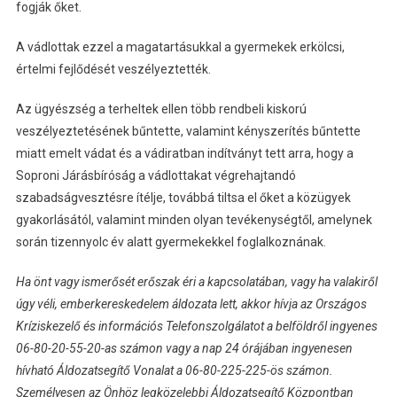
fogják őket.
A vádlottak ezzel a magatartásukkal a gyermekek erkölcsi,
értelmi fejlődését veszélyeztették.
Az ügyészség a terheltek ellen több rendbeli kiskorú
veszélyeztetésének bűntette, valamint kényszerítés bűntette
miatt emelt vádat és a vádiratban indítványt tett arra, hogy a
Soproni Járásbíróság a vádlottakat végrehajtandó
szabadságvesztésre ítélje, továbbá tiltsa el őket a közügyek
gyakorlásától, valamint minden olyan tevékenységtől, amelynek
során tizennyolc év alatt gyermekekkel foglalkoznának.
Ha önt vagy ismerősét erőszak éri a kapcsolatában, vagy ha valakiről
úgy véli, emberkereskedelem áldozata lett, akkor hívja az Országos
Kríziskezelő és információs Telefonszolgálatot a belföldről ingyenes
06-80-20-55-20-as számon vagy a nap 24 órájában ingyenesen
hívható Áldozatsegítő Vonalat a 06-80-225-225-ös számon.
Személyesen az Önhöz legközelebbi Áldozatsegítő Központban