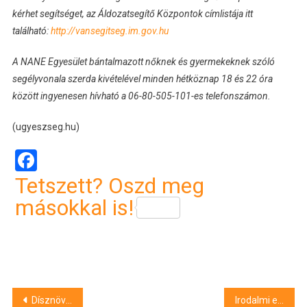
kérhet segítséget, az Áldozatsegítő Központok címlistája itt
található:
http://vansegitseg.im.gov.hu
A NANE Egyesület bántalmazott nőknek és gyermekeknek szóló
segélyvonala szerda kivételével minden hétköznap 18 és 22 óra
között ingyenesen hívható a 06-80-505-101-es telefonszámon.
(ugyeszseg.hu)
Facebook
Tetszett? Oszd meg
másokkal is!
Bejegyzés
Dísznövényektől a páncélszekrényig mindent vittek a kecskeméti bűnbanda tagjai, letartóztatásukat indítványozták
Irodalmi estek, koncertek és fesztiválok – így pezseg Debrecen ezen a héten