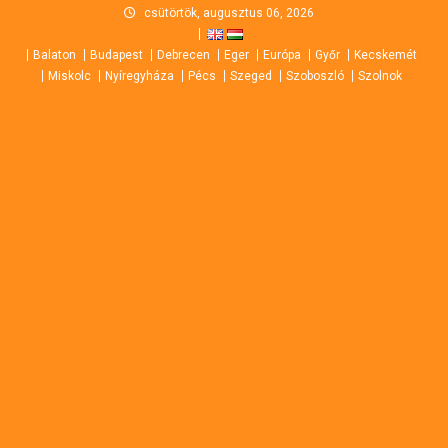
Skip
csütörtök, augusztus 06, 2026
to
Balaton
Budapest
Debrecen
Eger
Európa
Győr
Kecskemét
content
Miskolc
Nyíregyháza
Pécs
Szeged
Szoboszló
Szolnok