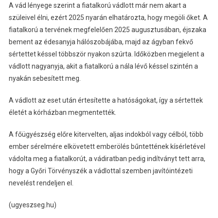
A vád lényege szerint a fiatalkorú vádlott már nem akart a
szüleivel élni, ezért 2025 nyarán elhatározta, hogy megöli őket. A
fiatalkorú a tervének megfelelően 2025 augusztusában, éjszaka
bement az édesanyja hálószobájába, majd az ágyban fekvő
sértettet késsel többször nyakon szúrta. Időközben megjelent a
vádlott nagyanyja, akit a fiatalkorú a nála lévő késsel szintén a
nyakán sebesített meg.
A vádlott az eset után értesítette a hatóságokat, így a sértettek
életét a kórházban megmentették.
A főügyészség előre kitervelten, aljas indokból vagy célból, több
ember sérelmére elkövetett emberölés bűntettének kísérletével
vádolta meg a fiatalkorút, a vádiratban pedig indítványt tett arra,
hogy a Győri Törvényszék a vádlottal szemben javítóintézeti
nevelést rendeljen el.
(ugyeszseg.hu)