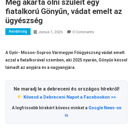
Meg akarta ölni szüleit egy
fiatalkorú Gönyűn, vádat emelt az
ügyészség
Rendőrség
Június 1, 2026
0 Comments
A Győr- Moson-Sopron Vármegyei Főügyészség vádat emelt
azzal a fiatalkorúval szemben, aki 2025 nyarán, Gönyűn késsel
támadt az anyjára és a nagyanyjára.
Ne maradj le a debreceni és országos hírekről!
Kövesd a Debreceni Napot a Facebookon >>
A legfrissebb hírekért kövess minket a
Google News-on
is