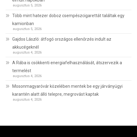
augusztus 5, 2026
Több mint hatezer doboz csempészcigarettát találtak egy
kamionban
augusztus 5, 2026
Gajdos László: átfogó országos ellenőrzés indult az
akkucégeknél
augusztus 4, 2026
A Rába is csökkenti energiafelhasználását, átszervezik a
termelést
augusztus 4, 2026
Mosonmagyaróvár közelében mentek be egy járványügyi
karantén alatt álló telepre, megrovást kaptak
augusztus 4, 2026