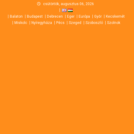
Skip
csütörtök, augusztus 06, 2026
to
Balaton
Budapest
Debrecen
Eger
Európa
Győr
Kecskemét
content
Miskolc
Nyíregyháza
Pécs
Szeged
Szoboszló
Szolnok