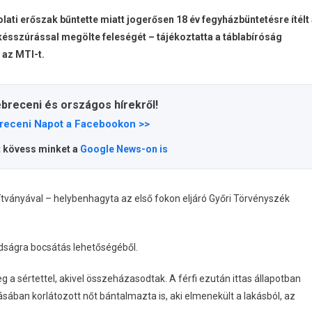
ti erőszak bűntette miatt jogerősen 18 év fegyházbüntetésre ítélt
b késszúrással megölte feleségét – tájékoztatta a táblabíróság
 az MTI-t.
ebreceni és országos hírekről!
receni Napot a Facebookon >>
t kövess minket a
Google News-on is
dítványával – helybenhagyta az első fokon eljáró Győri Törvényszék
badságra bocsátás lehetőségéből.
 a sértettel, akivel összeházasodtak. A férfi ezután ittas állapotban
ásában korlátozott nőt bántalmazta is, aki elmenekült a lakásból, az