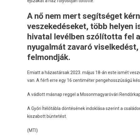
éjszakát a ház folyosóján töltötte.
A nő nem mert segítséget kérni
veszekedéseket, több helyen is
hivatal levélben szólította fel 
nyugalmát zavaró viselkedést, 
felmondják.
Emiatt a házastársak 2023. május 18-án este ismét vesze
van. A férfi erre egy 16 centiméter pengehosszúságú késs
A vádlott másnap reggel a Mosonmagyaróvári Rendőrkap
A Győri Ítélőtábla döntésének indoklása szerint a család
kiszabott büntetést.
(MTI)