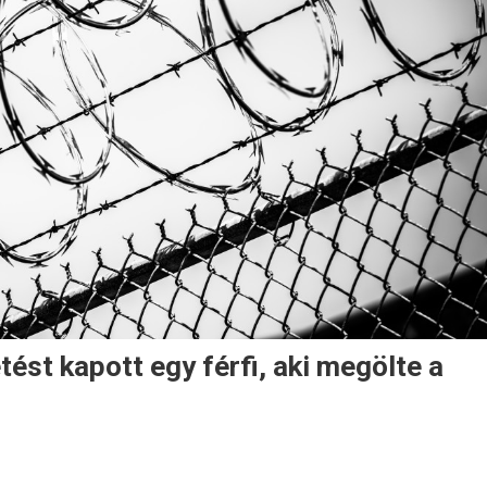
st kapott egy férfi, aki megölte a