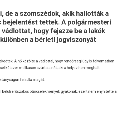
, de a szomszédok, akik hallották a
 bejelentést tettek. A polgármesteri
a vádlottat, hogy fejezze be a lakók
különben a bérleti jogviszonyát
kedtek. A nő közölte a vádlottal, hogy rendőrségi ügy is folyamatban
el kétszer mellkason szúrta a nőt, aki a helyszínen meghalt.
itányságon feladta magát.
on belüli erőszakos bűncselekmények gyakoriak, ezért nem enyhítette a