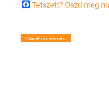
Facebook
Tetszett? Oszd meg má
Bejegyzés
Cigarettacsempész ellen emeltek vádat Kecskeméten
navigáció