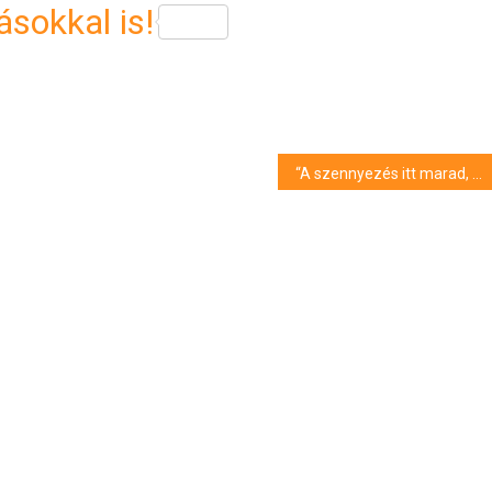
sokkal is!
“A szennyezés itt marad, a hasznot elviszik” – így látja a Tisza Párt a debreceni költségvetést