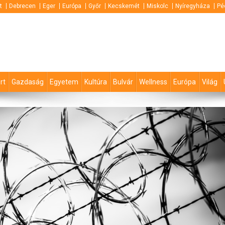
t
Debrecen
Eger
Európa
Győr
Kecskemét
Miskolc
Nyíregyháza
Pé
rt
Gazdaság
Egyetem
Kultúra
Bulvár
Wellness
Európa
Világ