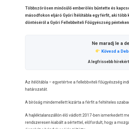
Többszörösen minősülő emberölés bűntette és kapcsola
másodfokon eljáró Győri Ítélőtábla egy férfit, aki töb
döntéséről a Győri Fellebbviteli Főügyészség pénteken
Ne maradj le a d
Kövesd a Deb
A legfrissebb hírekér
Az ítélőtábla – egyetértve a fellebbviteli főügyészség in
határozatát.
A bíróság mindemellett kizárta a férfit a feltételes sza
A hajléktalanszállón élő vádlott 2017-ben ismerkedett meg
rendszeresen kiabált a sértettel, előfordult, hogy a mozg