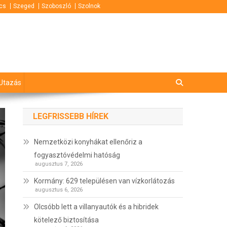
cs
Szeged
Szoboszló
Szolnok
Utazás
LEGFRISSEBB HÍREK
Nemzetközi konyhákat ellenőriz a
fogyasztóvédelmi hatóság
augusztus 7, 2026
Kormány: 629 településen van vízkorlátozás
augusztus 6, 2026
Olcsóbb lett a villanyautók és a hibridek
kötelező biztosítása