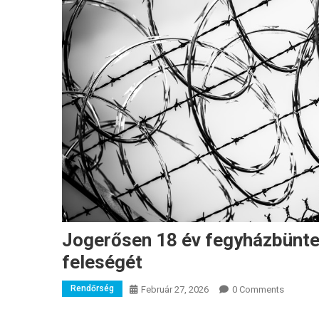
Jogerősen 18 év fegyházbünteté
feleségét
Rendőrség
Február 27, 2026
0 Comments