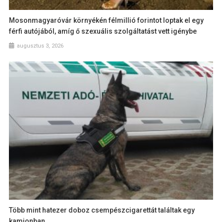
Mosonmagyaróvár környékén félmillió forintot loptak el egy
férfi autójából, amíg ő szexuális szolgáltatást vett igénybe
augusztus 3, 2026
Több mint hatezer doboz csempészcigarettát találtak egy
kamionban