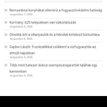
Nemzetközi konyhákat ellenőriz a fogyasztóvédelmi hatóság
augusztus 7, 2026
Kormány: 629 településen van vízkorlátozás
augusztus 6, 2026
Olcsóbb lett a villanyautók és a hibridek kötelező biztosítása
augusztus 6, 2026
Gajdos László: 9 százalékkal csökkent a vízfogyasztás az
elmúlt napokban
augusztus 5, 2026
Több mint hatezer doboz csempészcigarettát találtak egy
kamionban
augusztus 5, 2026