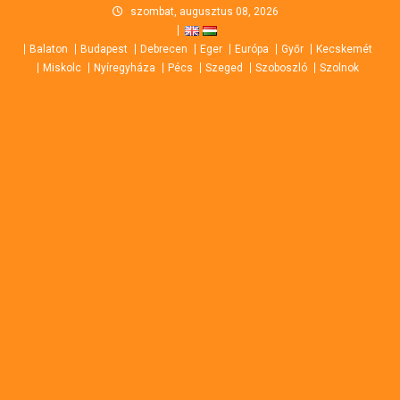
Skip
szombat, augusztus 08, 2026
to
Balaton
Budapest
Debrecen
Eger
Európa
Győr
Kecskemét
content
Miskolc
Nyíregyháza
Pécs
Szeged
Szoboszló
Szolnok