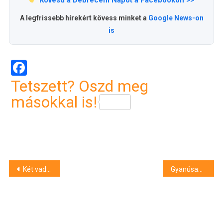
Kövesd a Debreceni Napot a Facebookon >>
A legfrissebb hírekért kövess minket a
Google News-on
is
Facebook
Tetszett? Oszd meg
másokkal is!
Bejegyzés
Két vadbaleset történt másfél órán belül az M35-ösön
Gyanúsan viselkedett – nem ok nélkül
navigáció