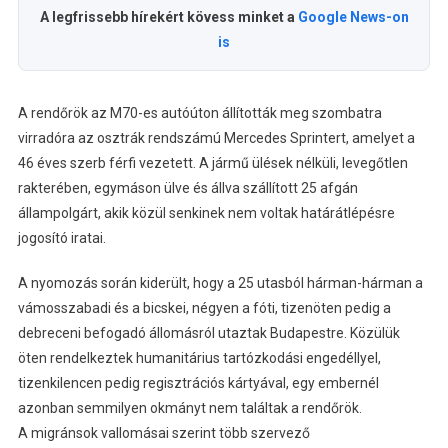
A legfrissebb hírekért kövess minket a
Google News-on
is
A rendőrök az M70-es autóúton állították meg szombatra
virradóra az osztrák rendszámú Mercedes Sprintert, amelyet a
46 éves szerb férfi vezetett. A jármű ülések nélküli, levegőtlen
rakterében, egymáson ülve és állva szállított 25 afgán
állampolgárt, akik közül senkinek nem voltak határátlépésre
jogosító iratai.
A nyomozás során kiderült, hogy a 25 utasból hárman-hárman a
vámosszabadi és a bicskei, négyen a fóti, tizenöten pedig a
debreceni befogadó állomásról utaztak Budapestre. Közülük
öten rendelkeztek humanitárius tartózkodási engedéllyel,
tizenkilencen pedig regisztrációs kártyával, egy embernél
azonban semmilyen okmányt nem találtak a rendőrök.
A migránsok vallomásai szerint több szervező