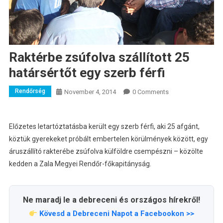
Raktérbe zsúfolva szállított 25
határsértőt egy szerb férfi
Rendőrség
November 4, 2014
0 Comments
Előzetes letartóztatásba került egy szerb férfi, aki 25 afgánt,
köztük gyerekeket próbált embertelen körülmények között, egy
áruszállító rakterébe zsúfolva külföldre csempészni – közölte
kedden a Zala Megyei Rendőr-főkapitányság.
Ne maradj le a debreceni és országos hírekről!
Kövesd a Debreceni Napot a Facebookon >>