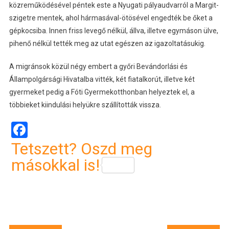
közreműködésével péntek este a Nyugati pályaudvarról a Margit-
szigetre mentek, ahol hármasával-ötösével engedték be őket a
gépkocsiba. Innen friss levegő nélkül, állva, illetve egymáson ülve,
pihenő nélkül tették meg az utat egészen az igazoltatásukig.
A migránsok közül négy embert a győri Bevándorlási és
Állampolgársági Hivatalba vitték, két fiatalkorút, illetve két
gyermeket pedig a Fóti Gyermekotthonban helyeztek el, a
többieket kiindulási helyükre szállították vissza.
Facebook
Tetszett? Oszd meg
másokkal is!