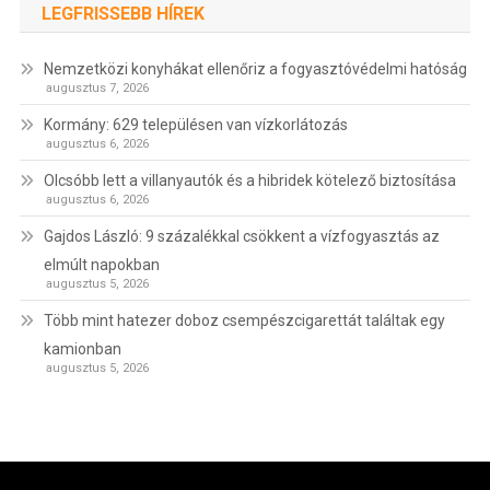
LEGFRISSEBB HÍREK
Nemzetközi konyhákat ellenőriz a fogyasztóvédelmi hatóság
augusztus 7, 2026
Kormány: 629 településen van vízkorlátozás
augusztus 6, 2026
Olcsóbb lett a villanyautók és a hibridek kötelező biztosítása
augusztus 6, 2026
Gajdos László: 9 százalékkal csökkent a vízfogyasztás az
elmúlt napokban
augusztus 5, 2026
Több mint hatezer doboz csempészcigarettát találtak egy
kamionban
augusztus 5, 2026