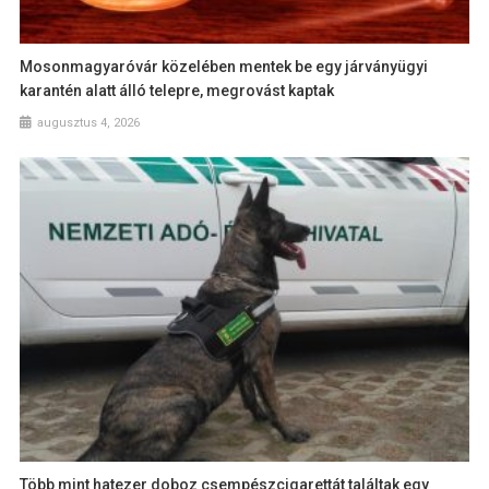
Mosonmagyaróvár közelében mentek be egy járványügyi
karantén alatt álló telepre, megrovást kaptak
augusztus 4, 2026
Több mint hatezer doboz csempészcigarettát találtak egy