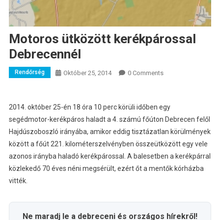
Motoros ütközött kerékpárossal
Debrecennél
Rendőrség
Október 25, 2014
0 Comments
2014. október 25-én 18 óra 10 perc körüli időben egy
segédmotor-kerékpáros haladt a 4. számú főúton Debrecen felől
Hajdúszoboszló irányába, amikor eddig tisztázatlan körülmények
között a főút 221. kilométerszelvényben összeütközött egy vele
azonos irányba haladó kerékpárossal.
A balesetben a kerékpárral
közlekedő 70 éves néni megsérült, ezért őt a mentők kórházba
vitték.
Ne maradj le a debreceni és országos hírekről!