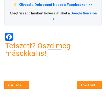
Kövesd a Debreceni Napot a Facebookon >>
A legfrissebb hírekért kövess minket a
Google News-on
is
Facebook
Tetszett? Oszd meg
másokkal is!
Bejegyzés
A Tankcsapda a lista élén
Loki-Fradi: ez lesz a forduló rangadója
navigáció