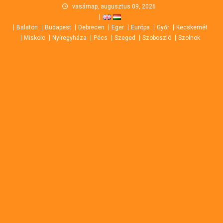
Skip
vasárnap, augusztus 09, 2026
to
Balaton
Budapest
Debrecen
Eger
Európa
Győr
Kecskemét
content
Miskolc
Nyíregyháza
Pécs
Szeged
Szoboszló
Szolnok