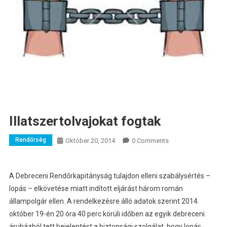
Illatszertolvajokat fogtak
Rendőrség
Október 20, 2014
0 Comments
A Debreceni Rendőrkapitányság tulajdon elleni szabálysértés –
lopás – elkövetése miatt indított eljárást három román
állampolgár ellen.
A rendelkezésre álló adatok szerint 2014.
október 19-én 20 óra 40 perc körüli időben az egyik debreceni
áruházból tett bejelentést a biztonsági szolgálat, hogy lopás