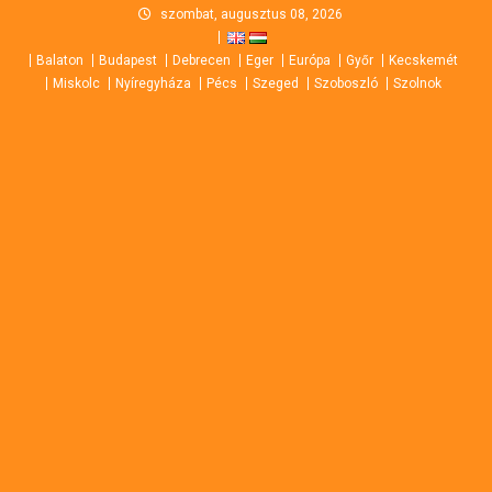
Skip
szombat, augusztus 08, 2026
to
Balaton
Budapest
Debrecen
Eger
Európa
Győr
Kecskemét
content
Miskolc
Nyíregyháza
Pécs
Szeged
Szoboszló
Szolnok