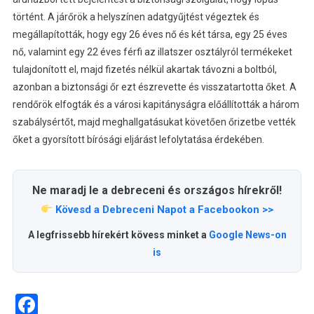
történt. A járőrök a helyszínen adatgyűjtést végeztek és
megállapították, hogy egy 26 éves nő és két társa, egy 25 éves
nő, valamint egy 22 éves férfi az illatszer osztályról termékeket
tulajdonított el, majd fizetés nélkül akartak távozni a boltból,
azonban a biztonsági őr ezt észrevette és visszatartotta őket. A
rendőrök elfogták és a városi kapitányságra előállították a három
szabálysértőt, majd meghallgatásukat követően őrizetbe vették
őket a gyorsított bírósági eljárást lefolytatása érdekében.
Ne maradj le a debreceni és országos hírekről!
Kövesd a Debreceni Napot a Facebookon >>
A legfrissebb hírekért kövess minket a
Google News-on
is
Facebook