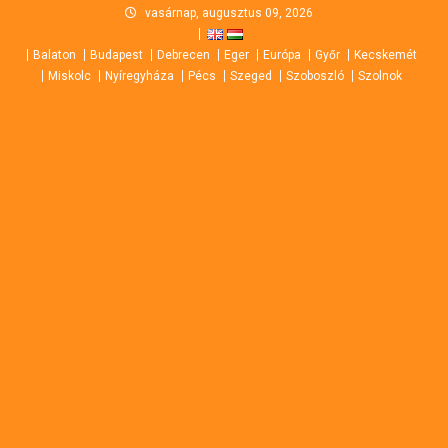
Skip
vasárnap, augusztus 09, 2026
to
Balaton
Budapest
Debrecen
Eger
Európa
Győr
Kecskemét
content
Miskolc
Nyíregyháza
Pécs
Szeged
Szoboszló
Szolnok