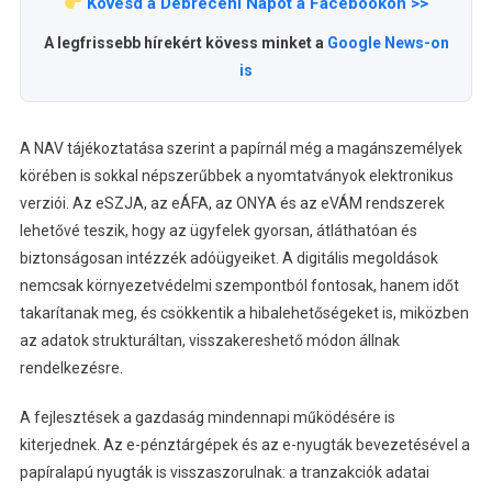
Kövesd a Debreceni Napot a Facebookon >>
A legfrissebb hírekért kövess minket a
Google News-on
is
A NAV tájékoztatása szerint a papírnál még a magánszemélyek
körében is sokkal népszerűbbek a nyomtatványok elektronikus
verziói. Az eSZJA, az eÁFA, az ONYA és az eVÁM rendszerek
lehetővé teszik, hogy az ügyfelek gyorsan, átláthatóan és
biztonságosan intézzék adóügyeiket. A digitális megoldások
nemcsak környezetvédelmi szempontból fontosak, hanem időt
takarítanak meg, és csökkentik a hibalehetőségeket is, miközben
az adatok strukturáltan, visszakereshető módon állnak
rendelkezésre.
A fejlesztések a gazdaság mindennapi működésére is
kiterjednek. Az e-pénztárgépek és az e-nyugták bevezetésével a
papíralapú nyugták is visszaszorulnak: a tranzakciók adatai