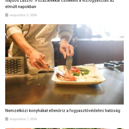
Gajdos László: 9 százalékkal csökkent a vízfogyasztás az
elmúlt napokban
augusztus 5, 2026
Nemzetközi konyhákat ellenőriz a fogyasztóvédelmi hatóság
augusztus 7, 2026