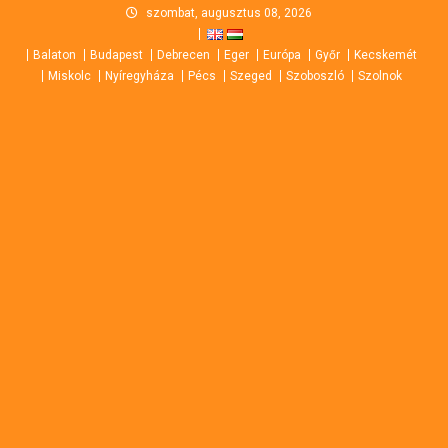
Skip
szombat, augusztus 08, 2026
to
Balaton
Budapest
Debrecen
Eger
Európa
Győr
Kecskemét
content
Miskolc
Nyíregyháza
Pécs
Szeged
Szoboszló
Szolnok