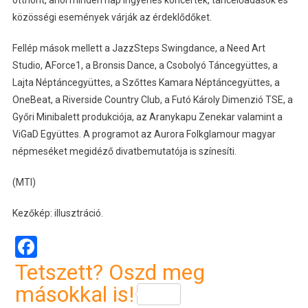
közösségi események várják az érdeklődőket.
Fellép mások mellett a JazzSteps Swingdance, a Need Art
Studio, AForce1, a Bronsis Dance, a Csobolyó Táncegyüttes, a
Lajta Néptáncegyüttes, a Szőttes Kamara Néptáncegyüttes, a
OneBeat, a Riverside Country Club, a Futó Károly Dimenzió TSE, a
Győri Minibalett produkciója, az Aranykapu Zenekar valamint a
ViGaD Együttes. A programot az Aurora Folkglamour magyar
népmeséket megidéző divatbemutatója is színesíti.
(MTI)
Kezőkép: illusztráció.
Facebook
Tetszett? Oszd meg
másokkal is!