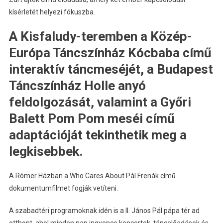
kísérletét helyezi fókuszba.
A Kisfaludy-teremben a Közép-
Európa Táncszínház Kócbaba című
interaktív táncmeséjét, a Budapest
Táncszínház Holle anyó
feldolgozását, valamint a Győri
Balett Pom Pom meséi című
adaptációját tekinthetik meg a
legkisebbek.
A Rómer Házban a Who Cares About Pál Frenák című
dokumentumfilmet fogják vetíteni.
A szabadtéri programoknak idén is a II. János Pál pápa tér ad
otthont, ahol minden nap ingyenes koncertek, táncelőadások és