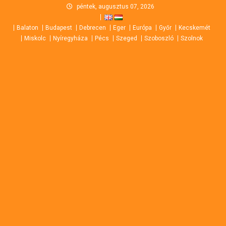
Skip
péntek, augusztus 07, 2026
to
Balaton
Budapest
Debrecen
Eger
Európa
Győr
Kecskemét
content
Miskolc
Nyíregyháza
Pécs
Szeged
Szoboszló
Szolnok