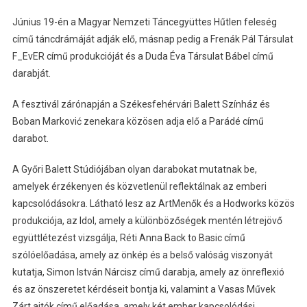
Június 19-én a Magyar Nemzeti Táncegyüttes Hűtlen feleség
című táncdrámáját adják elő, másnap pedig a Frenák Pál Társulat
F_EvER című produkcióját és a Duda Éva Társulat Bábel című
darabját.
A fesztivál zárónapján a Székesfehérvári Balett Színház és
Boban Marković zenekara közösen adja elő a Parádé című
darabot.
A Győri Balett Stúdiójában olyan darabokat mutatnak be,
amelyek érzékenyen és közvetlenül reflektálnak az emberi
kapcsolódásokra. Látható lesz az ArtMenők és a Hodworks közös
produkciója, az Idol, amely a különbözőségek mentén létrejövő
együttlétezést vizsgálja, Réti Anna Back to Basic című
szólóelőadása, amely az önkép és a belső valóság viszonyát
kutatja, Simon István Nárcisz című darabja, amely az önreflexió
és az önszeretet kérdéseit bontja ki, valamint a Vasas Művek
Zárt ajtók című előadása, amely két ember kapcsolódási