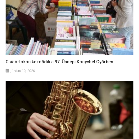
Csütörtökön kezdődik a 97. Ünnepi Könyvhét Győrben
június 10, 2026