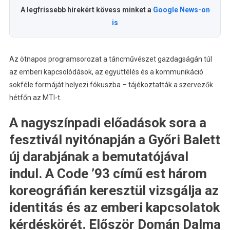
A legfrissebb hírekért kövess minket a
Google News-on
is
Az ötnapos programsorozat a táncművészet gazdagságán túl
az emberi kapcsolódások, az együttélés és a kommunikáció
sokféle formáját helyezi fókuszba – tájékoztatták a szervezők
hétfőn az MTI-t.
A nagyszínpadi előadások sora a
fesztivál nyitónapján a Győri Balett
új darabjának a bemutatójával
indul. A Code ’93 című est három
koreográfián keresztül vizsgálja az
identitás és az emberi kapcsolatok
kérdéskörét. Először Domán Dalma