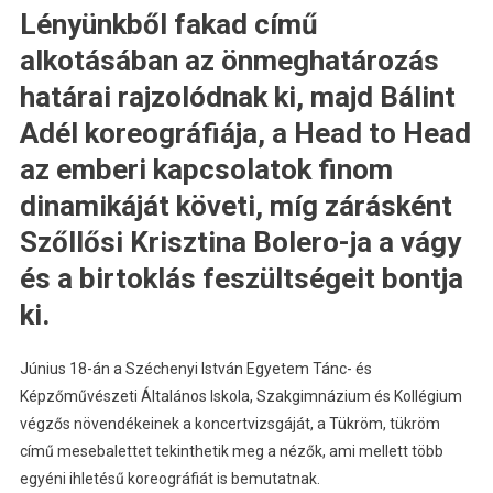
Lényünkből fakad című
alkotásában az önmeghatározás
határai rajzolódnak ki, majd Bálint
Adél koreográfiája, a Head to Head
az emberi kapcsolatok finom
dinamikáját követi, míg zárásként
Szőllősi Krisztina Bolero-ja a vágy
és a birtoklás feszültségeit bontja
ki.
Június 18-án a Széchenyi István Egyetem Tánc- és
Képzőművészeti Általános Iskola, Szakgimnázium és Kollégium
végzős növendékeinek a koncertvizsgáját, a Tükröm, tükröm
című mesebalettet tekinthetik meg a nézők, ami mellett több
egyéni ihletésű koreográfiát is bemutatnak.