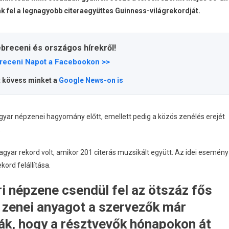
k fel a legnagyobb citeraegyüttes Guinness-világrekordját.
ebreceni és országos hírekről!
receni Napot a Facebookon >>
t kövess minket a
Google News-on is
agyar népzenei hagyomány előtt, emellett pedig a közös zenélés erejét
.
r rekord volt, amikor 201 citerás muzsikált együtt. Az idei esemény
kord felállítása.
i népzene csendül fel az ötszáz fős
 zenei anyagot a szervezők már
ák, hogy a résztvevők hónapokon át