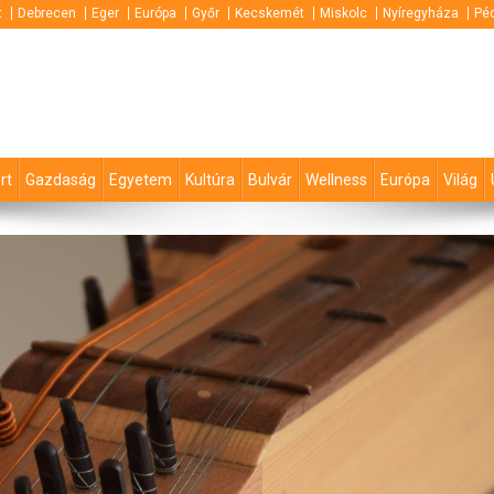
t
Debrecen
Eger
Európa
Győr
Kecskemét
Miskolc
Nyíregyháza
Pé
rt
Gazdaság
Egyetem
Kultúra
Bulvár
Wellness
Európa
Világ