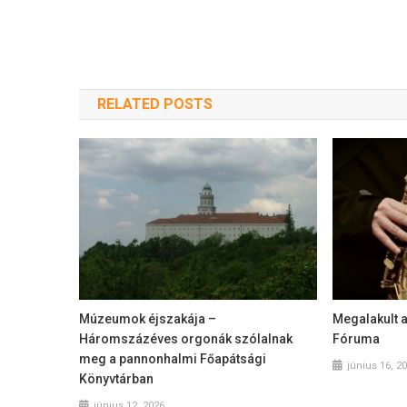
RELATED POSTS
Múzeumok éjszakája –
Megalakult 
Háromszázéves orgonák szólalnak
Fóruma
meg a pannonhalmi Főapátsági
június 16, 2
Könyvtárban
június 12, 2026