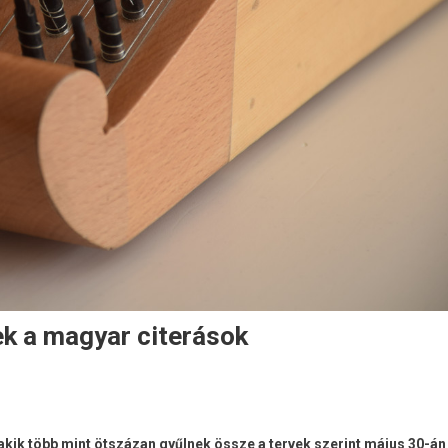
ek a magyar citerások
akik több mint ötszázan gyűlnek össze a tervek szerint május 30-án