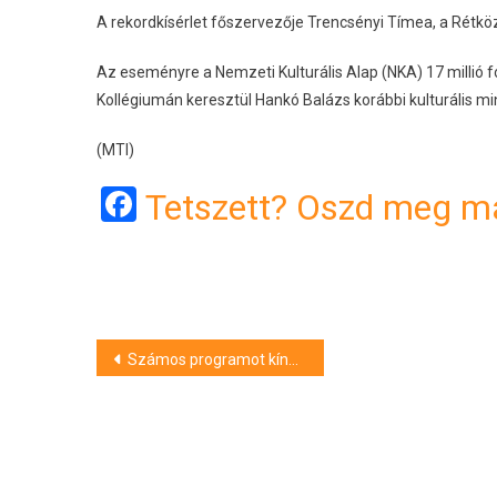
A rekordkísérlet főszervezője Trencsényi Tímea, a Rétközi
Az eseményre a Nemzeti Kulturális Alap (NKA) 17 millió f
Kollégiumán keresztül Hankó Balázs korábbi kulturális mi
(MTI)
Facebook
Tetszett? Oszd meg má
Bejegyzés
Számos programot kínál az Orgonák éjszakája Pécsen
navigáció