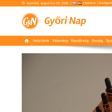
Skip
Balaton
Budapes
szombat, augusztus 08, 2026
to
content
Győri Nap
Helyi hírek
Vélemény
Rendőrség
Ország
Spo