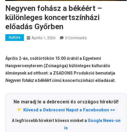
Negyven fohász a békéért –
különleges koncertszínházi
előadás Győrben
Kultúra
Április 1, 2026
0 Comments
Április 2-án, csütörtökön 15:00 órától a Egyetemi
Hangversenyterem (Zsinagóga) különleges kulturális
élménynek ad otthont: a ZSADONS Produkció bemutatja
Negyven fohász a békéért
című koncertszínházi előadását.
Ne maradj le a debreceni és országos hírekről!
Kövesd a Debreceni Napot a Facebookon >>
A legfrissebb hírekért kövess minket a
Google News-on
is