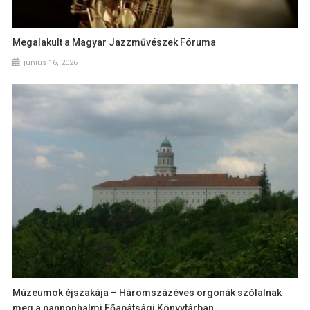
Megalakult a Magyar Jazzművészek Fóruma
június 16, 2026
Múzeumok éjszakája – Háromszázéves orgonák szólalnak
meg a pannonhalmi Főapátsági Könyvtárban