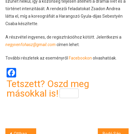
szünet nélkül, így a közönség teljesen átélheti a drámai ívet és a
történet intenzitását. A rendezői feladatokat Zsadon Andrea
látta el, míg a koreográfiát a Harangozó Gyula-díjas Sebestyén
Csaba készítette.
A részvétel ingyenes, de regisztrációhoz kötött. Jelentkezni a
negyvenfohasz@gmail.com
címen lehet.
További részletek az eseményről
Facebookon
olvashatóak.
Facebook
Tetszett? Oszd meg
másokkal is!
Bejegyzés
Otthagyta a napfényes Kaliforniát Vajna Timi
Bodó Sándor akadozva szólt a közönséghez a Szent Dömötör-napi Behajtási Ünnepen – videó