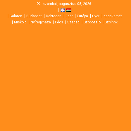
Skip
szombat, augusztus 08, 2026
to
Balaton
Budapest
Debrecen
Eger
Európa
Győr
Kecskemét
content
Miskolc
Nyíregyháza
Pécs
Szeged
Szoboszló
Szolnok