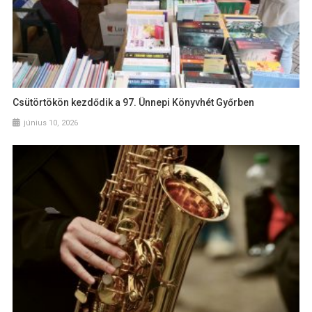
Csütörtökön kezdődik a 97. Ünnepi Könyvhét Győrben
június 10, 2026