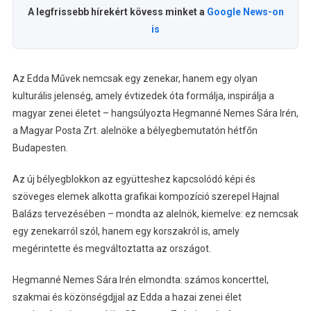
A legfrissebb hírekért kövess minket a
Google News-on
is
Az Edda Művek nemcsak egy zenekar, hanem egy olyan
kulturális jelenség, amely évtizedek óta formálja, inspirálja a
magyar zenei életet – hangsúlyozta Hegmanné Nemes Sára Irén,
a Magyar Posta Zrt. alelnöke a bélyegbemutatón hétfőn
Budapesten.
Az új bélyegblokkon az együtteshez kapcsolódó képi és
szöveges elemek alkotta grafikai kompozíció szerepel Hajnal
Balázs tervezésében – mondta az alelnök, kiemelve: ez nemcsak
egy zenekarról szól, hanem egy korszakról is, amely
megérintette és megváltoztatta az országot.
Hegmanné Nemes Sára Irén elmondta: számos koncerttel,
szakmai és közönségdjjal az Edda a hazai zenei élet