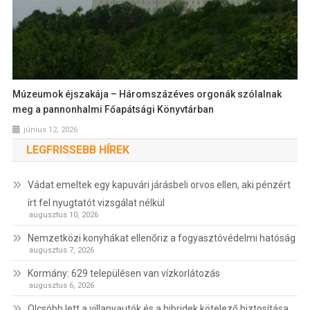
Múzeumok éjszakája – Háromszázéves orgonák szólalnak
meg a pannonhalmi Főapátsági Könyvtárban
június 12, 2026
LEGFRISSEBB HÍREK
Vádat emeltek egy kapuvári járásbeli orvos ellen, aki pénzért
írt fel nyugtatót vizsgálat nélkül
augusztus 10, 2026
Nemzetközi konyhákat ellenőriz a fogyasztóvédelmi hatóság
augusztus 7, 2026
Kormány: 629 településen van vízkorlátozás
augusztus 6, 2026
Olcsóbb lett a villanyautók és a hibridek kötelező biztosítása