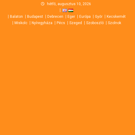
Skip
hétfő, augusztus 10, 2026
to
Balaton
Budapest
Debrecen
Eger
Európa
Győr
Kecskemét
content
Miskolc
Nyíregyháza
Pécs
Szeged
Szoboszló
Szolnok