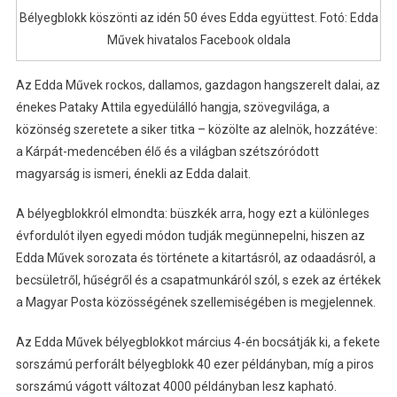
Bélyegblokk köszönti az idén 50 éves Edda együttest. Fotó: Edda
Művek hivatalos Facebook oldala
Az Edda Művek rockos, dallamos, gazdagon hangszerelt dalai, az
énekes Pataky Attila egyedülálló hangja, szövegvilága, a
közönség szeretete a siker titka – közölte az alelnök, hozzátéve:
a Kárpát-medencében élő és a világban szétszóródott
magyarság is ismeri, énekli az Edda dalait.
A bélyegblokkról elmondta: büszkék arra, hogy ezt a különleges
évfordulót ilyen egyedi módon tudják megünnepelni, hiszen az
Edda Művek sorozata és története a kitartásról, az odaadásról, a
becsületről, hűségről és a csapatmunkáról szól, s ezek az értékek
a Magyar Posta közösségének szellemiségében is megjelennek.
Az Edda Művek bélyegblokkot március 4-én bocsátják ki, a fekete
sorszámú perforált bélyegblokk 40 ezer példányban, míg a piros
sorszámú vágott változat 4000 példányban lesz kapható.