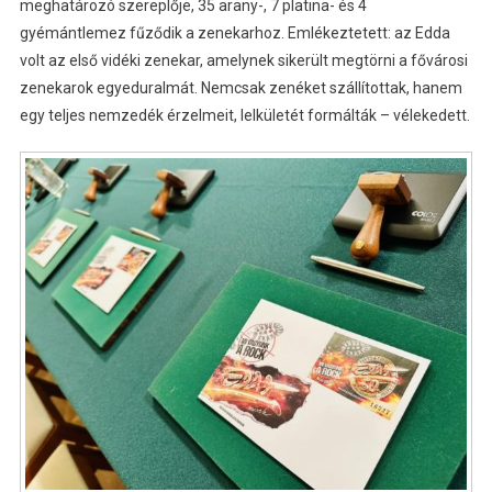
meghatározó szereplője, 35 arany-, 7 platina- és 4
gyémántlemez fűződik a zenekarhoz. Emlékeztetett: az Edda
volt az első vidéki zenekar, amelynek sikerült megtörni a fővárosi
zenekarok egyeduralmát. Nemcsak zenéket szállítottak, hanem
egy teljes nemzedék érzelmeit, lelkületét formálták – vélekedett.