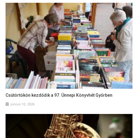
Csütörtökön kezdődik a 97. Ünnepi Könyvhét Győrben
június 10, 2026