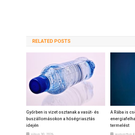
RELATED POSTS
Győrben is vizet osztanak a vasút- és
A Rába is cs
buszállomásokon a hőségriasztás
energiafelha
idején
termelést
július 30, 2026
augusztus 4