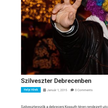
Szilveszter Debrecenben
Helyi Hírek
Január 1, 2015
0 Comments
Szilveszterezők a debreceni Kossuth téren rendezett utca