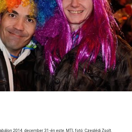
bálon 2014. december 31-én este. MTI, fotó: Czeglédi Zsolt.