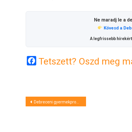
Ne maradj le a d
Kövesd a Deb
A legfrissebb hírekér
Facebook
Tetszett? Oszd meg má
Bejegyzés
Debreceni gyermekprogramok januárban
navigáció