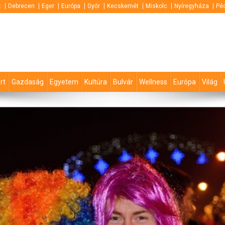
t
Debrecen
Eger
Európa
Győr
Kecskemét
Miskolc
Nyíregyháza
Pé
rt
Gazdaság
Egyetem
Kultúra
Bulvár
Wellness
Európa
Világ