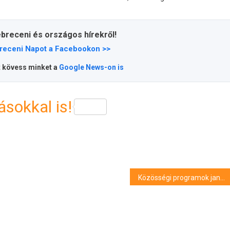
ebreceni és országos hírekről!
receni Napot a Facebookon >>
t kövess minket a
Google News-on is
sokkal is!
Közösségi programok januárban