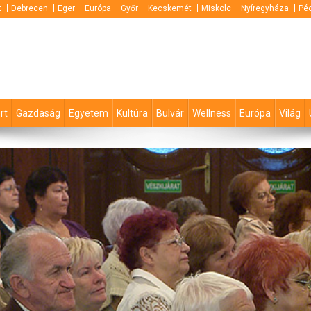
t
Debrecen
Eger
Európa
Győr
Kecskemét
Miskolc
Nyíregyháza
Pé
rt
Gazdaság
Egyetem
Kultúra
Bulvár
Wellness
Európa
Világ