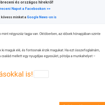
ebreceni és országos hírekről!
receni Napot a Facebookon >>
t kövess minket a
Google News-on is
b mint négyszáz tagja van. Októberben, az idősek hónapjában szinte
ek ki maguk elé, és fontosnak érzik magukat. Ha ezt összefoglalnám,
 család mellett egy nyugdíjas egyesület, pótolja a munkahelyet –
sokkal is!