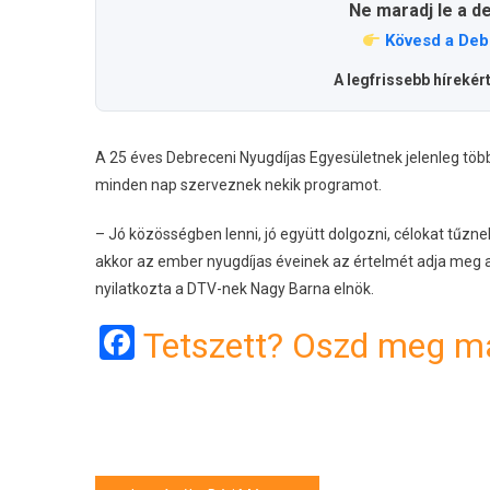
Ne maradj le a d
Kövesd a Deb
A legfrissebb hírekér
A 25 éves Debreceni Nyugdíjas Egyesületnek jelenleg töb
minden nap szerveznek nekik programot.
– Jó közösségben lenni, jó együtt dolgozni, célokat tűzn
akkor az ember nyugdíjas éveinek az értelmét adja meg a
nyilatkozta a DTV-nek Nagy Barna elnök.
Facebook
Tetszett? Oszd meg má