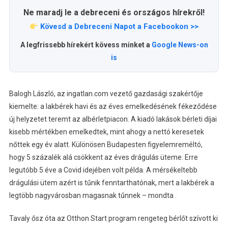
Ne maradj le a debreceni és országos hírekről!
Kövesd a Debreceni Napot a Facebookon >>
A legfrissebb hírekért kövess minket a
Google News-on
is
Balogh László, az ingatlan.com vezető gazdasági szakértője
kiemelte: a lakbérek havi és az éves emelkedésének fékeződése
új helyzetet teremt az albérletpiacon. A kiadó lakások bérleti díjai
kisebb mértékben emelkedtek, mint ahogy a nettó keresetek
nőttek egy év alatt. Különösen Budapesten figyelemreméltó,
hogy 5 százalék alá csökkent az éves drágulás üteme. Erre
legutóbb 5 éve a Covid idejében volt példa. A mérsékeltebb
drágulási ütem azért is tűnik fenntarthatónak, mert a lakbérek a
legtöbb nagyvárosban magasnak tűnnek – mondta .
Tavaly ősz óta az Otthon Start program rengeteg bérlőt szívott ki