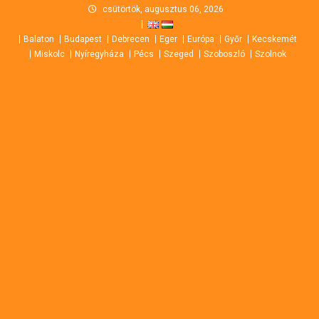
Skip
csütörtök, augusztus 06, 2026
to
Balaton
Budapest
Debrecen
Eger
Európa
Győr
Kecskemét
content
Miskolc
Nyíregyháza
Pécs
Szeged
Szoboszló
Szolnok