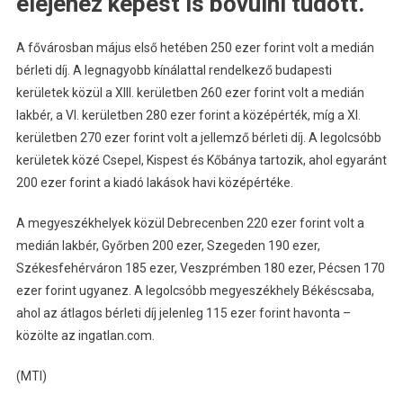
elejéhez képest is bővülni tudott.
A fővárosban május első hetében 250 ezer forint volt a medián
bérleti díj. A legnagyobb kínálattal rendelkező budapesti
kerületek közül a XIII. kerületben 260 ezer forint volt a medián
lakbér, a VI. kerületben 280 ezer forint a középérték, míg a XI.
kerületben 270 ezer forint volt a jellemző bérleti díj. A legolcsóbb
kerületek közé Csepel, Kispest és Kőbánya tartozik, ahol egyaránt
200 ezer forint a kiadó lakások havi középértéke.
A megyeszékhelyek közül Debrecenben 220 ezer forint volt a
medián lakbér, Győrben 200 ezer, Szegeden 190 ezer,
Székesfehérváron 185 ezer, Veszprémben 180 ezer, Pécsen 170
ezer forint ugyanez. A legolcsóbb megyeszékhely Békéscsaba,
ahol az átlagos bérleti díj jelenleg 115 ezer forint havonta –
közölte az ingatlan.com.
(MTI)