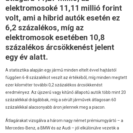
elektromosoké 11,11 millió forint
volt, ami a hibrid autók esetén ez
6,2 százalékos, míg az
elektromosok esetében 10,8
százalékos árcsökkenést jelent
egy év alatt.
A statisztika alapján egy jármű minden eltelt évvel hajtástól
függően 6-8 százalékot veszít az értékéből, míg minden megtett
ezer kilométer további 0,2 százalékos árcsökkenést
eredményez. Az újszerű vagy kitűnő állapotú autók több mint 20
százalékkal drágábbak, míg a sérült járművek átlagosan 60
százalékkal alacsonyabb áron jelennek meg a piacon.
Átlagárakat vizsgálva a három nagy német prémiumgyártó – a
Mercedes-Benz, a BMW és az Audi – jól elkülönülve vezetik a