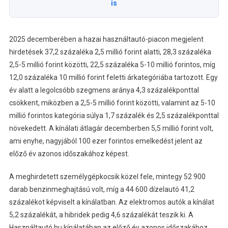
is
2025 decemberében a hazai használtautó-piacon megjelent
hirdetések 37,2 százaléka 2,5 millió forint alatti, 28,3 százaléka
2,5-5 millió forint közötti, 22,5 százaléka 5-10 millió forintos, míg
12,0 százaléka 10 millió forint feletti árkategóriába tartozott. Egy
év alatt a legolcsóbb szegmens aránya 4,3 százalékponttal
csökkent, miközben a 2,5-5 millió forint közötti, valamint az 5-10
millió forintos kategória súlya 1,7 százalék és 2,5 százalékponttal
növekedett. A kínálati átlagár decemberben 5,5 millió forint volt,
ami enyhe, nagyjából 100 ezer forintos emelkedést jelent az
előző év azonos időszakához képest.
A meghirdetett személygépkocsik közel fele, mintegy 52 900
darab benzinmeghajtású volt, míg a 44 600 dízelautó 41,2
százalékot képviselt a kínálatban. Az elektromos autók a kínálat
5,2 százalékát, a hibridek pedig 4,6 százalékát teszik ki. A
Használtautó.hu kínálatában az előző év azonos időszakához