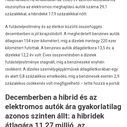
viszonyítva az elektromos meghajtású autók száma 29,1
százalékkal, a hibrideké 17,9 százalékkal nőtt.
A futásteljesítmény és az életkor közötti összefüggés
decemberben is jól kirajzolódott. A meghirdetett benzines autók
átlagosan 154 ezer kilométert, míg a dízelek mintegy 220 ezer
kilométert futottak. A benzines autók átlagéletkora 13,5 év, a
dízeleké 12,2 év volt. Éves összevetésben a dízelek
futásteljesítménye stagnált, míg a benzineseké enyhén
csökkent. A dízeles személygépjárművek átlagéletkorában egy
év alatt 0,8 százalékos emelkedés, míg a benzinesek esetén 2,9
százalékos csökkenés volt megfigyelhető – tette hozzá a portál.
Decemberben a hibrid és az
elektromos autók ára gyakorlatilag
azonos szinten állt: a hibridek
átlagára 11,27 millió, az