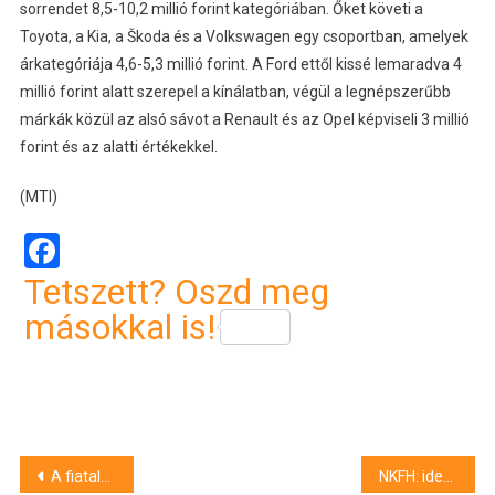
sorrendet 8,5-10,2 millió forint kategóriában. Őket követi a
Toyota, a Kia, a Škoda és a Volkswagen egy csoportban, amelyek
árkategóriája 4,6-5,3 millió forint. A Ford ettől kissé lemaradva 4
millió forint alatt szerepel a kínálatban, végül a legnépszerűbb
márkák közül az alsó sávot a Renault és az Opel képviseli 3 millió
forint és az alatti értékekkel.
(MTI)
Facebook
Tetszett? Oszd meg
másokkal is!
Bejegyzés
A fiatalokat érő kihívásokról szóló előadásait kedvezményesen ajánlja a Veszprémi Petőfi Színház
NKFH: idegen anyag jelenléte miatt paradicsomszószt hívtak vissza