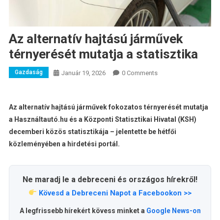
Az alternatív hajtású járművek
térnyerését mutatja a statisztika
Gazdaság
Január 19, 2026
0 Comments
Az alternatív hajtású járművek fokozatos térnyerését mutatja
a Használtautó.hu és a Központi Statisztikai Hivatal (KSH)
decemberi közös statisztikája – jelentette be hétfői
közleményében a hirdetési portál.
Ne maradj le a debreceni és országos hírekről!
Kövesd a Debreceni Napot a Facebookon >>
A legfrissebb hírekért kövess minket a
Google News-on