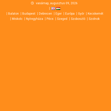
Skip
vasárnap, augusztus 09, 2026
to
Balaton
Budapest
Debrecen
Eger
Európa
Győr
Kecskemét
content
Miskolc
Nyíregyháza
Pécs
Szeged
Szoboszló
Szolnok