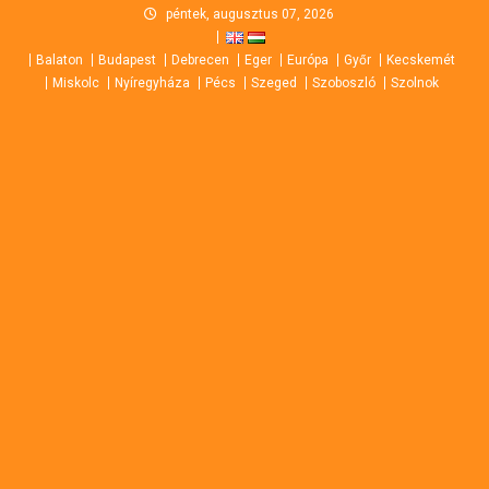
Skip
péntek, augusztus 07, 2026
to
Balaton
Budapest
Debrecen
Eger
Európa
Győr
Kecskemét
content
Miskolc
Nyíregyháza
Pécs
Szeged
Szoboszló
Szolnok