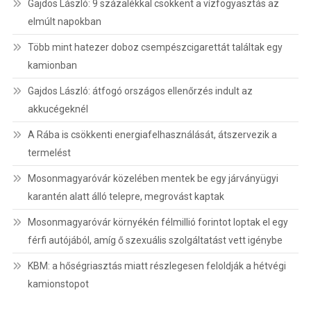
Gajdos László: 9 százalékkal csökkent a vízfogyasztás az
elmúlt napokban
Több mint hatezer doboz csempészcigarettát találtak egy
kamionban
Gajdos László: átfogó országos ellenőrzés indult az
akkucégeknél
A Rába is csökkenti energiafelhasználását, átszervezik a
termelést
Mosonmagyaróvár közelében mentek be egy járványügyi
karantén alatt álló telepre, megrovást kaptak
Mosonmagyaróvár környékén félmillió forintot loptak el egy
férfi autójából, amíg ő szexuális szolgáltatást vett igénybe
KBM: a hőségriasztás miatt részlegesen feloldják a hétvégi
kamionstopot