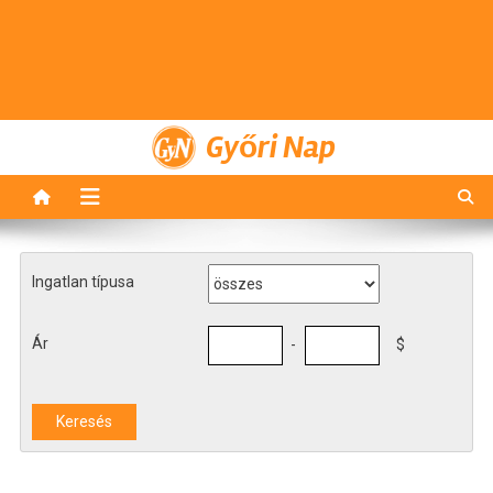
Győri Nap
Ingatlan típusa
Ár
-
$