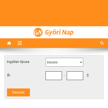
Győri Nap
Ingatlan típusa
Ár
-
$