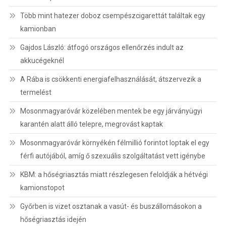
Több mint hatezer doboz csempészcigarettát találtak egy
kamionban
Gajdos László: átfogó országos ellenőrzés indult az
akkucégeknél
A Rába is csökkenti energiafelhasználását, átszervezik a
termelést
Mosonmagyaróvár közelében mentek be egy járványügyi
karantén alatt álló telepre, megrovást kaptak
Mosonmagyaróvár környékén félmillió forintot loptak el egy
férfi autójából, amíg ő szexuális szolgáltatást vett igénybe
KBM: a hőségriasztás miatt részlegesen feloldják a hétvégi
kamionstopot
Győrben is vizet osztanak a vasút- és buszállomásokon a
hőségriasztás idején