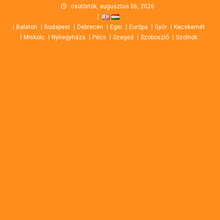
Skip
csütörtök, augusztus 06, 2026
to
Balaton
Budapest
Debrecen
Eger
Európa
Győr
Kecskemét
content
Miskolc
Nyíregyháza
Pécs
Szeged
Szoboszló
Szolnok