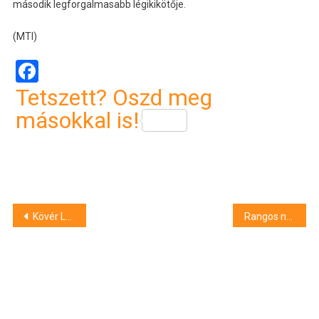
második legforgalmasabb légikikötője.
(MTI)
Facebook
Tetszett? Oszd meg
másokkal is!
Bejegyzés
Kövér László focit szakértett Debrecenben
Rangos nemzetközi szervezet tagja lett a Debreceni Egyetem Gyógyszerésztudományi Kara
navigáció