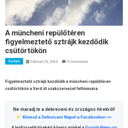
A müncheni repülőtéren
figyelmeztető sztrájk kezdődik
csütörtökön
Európa
Február 26, 2025
0 Comments
Figyelmeztető sztrájk kezdődik a müncheni repülőtéren
csütörtökön a Verd.di szakszervezet felhívására.
Ne maradj le a debreceni és országos hírekről!
Kövesd a Debreceni Napot a Facebookon >>
A legfrissebb hírekért kövess minket a
Google News-on