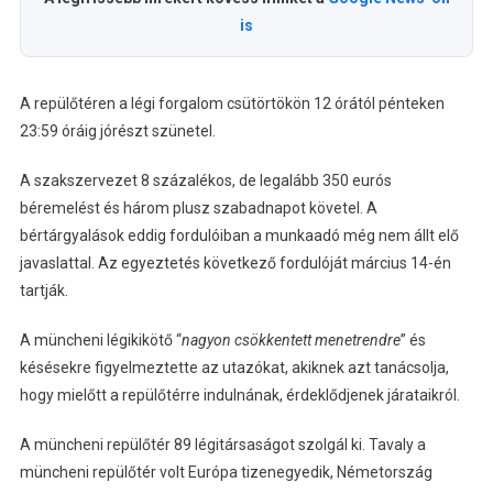
is
A repülőtéren a légi forgalom csütörtökön 12 órától pénteken
23:59 óráig jórészt szünetel.
A szakszervezet 8 százalékos, de legalább 350 eurós
béremelést és három plusz szabadnapot követel. A
bértárgyalások eddig fordulóiban a munkaadó még nem állt elő
javaslattal. Az egyeztetés következő fordulóját március 14-én
tartják.
A müncheni légikikötő “
nagyon csökkentett menetrendre
” és
késésekre figyelmeztette az utazókat, akiknek azt tanácsolja,
hogy mielőtt a repülőtérre indulnának, érdeklődjenek járataikról.
A müncheni repülőtér 89 légitársaságot szolgál ki. Tavaly a
müncheni repülőtér volt Európa tizenegyedik, Németország