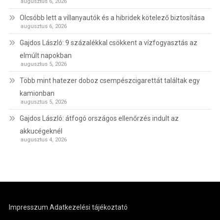
augusztus 6, 2026
Olcsóbb lett a villanyautók és a hibridek kötelező biztosítása
augusztus 6, 2026
Gajdos László: 9 százalékkal csökkent a vízfogyasztás az
elmúlt napokban
augusztus 5, 2026
Több mint hatezer doboz csempészcigarettát találtak egy
kamionban
augusztus 5, 2026
Gajdos László: átfogó országos ellenőrzés indult az
akkucégeknél
augusztus 4, 2026
Impresszum
Adatkezelési tájékoztató