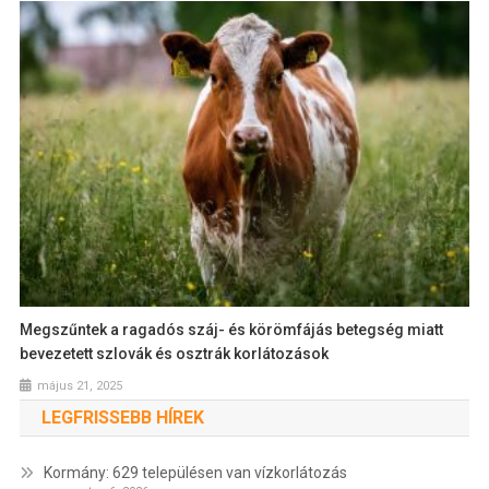
Megszűntek a ragadós száj- és körömfájás betegség miatt
bevezetett szlovák és osztrák korlátozások
május 21, 2025
LEGFRISSEBB HÍREK
Kormány: 629 településen van vízkorlátozás