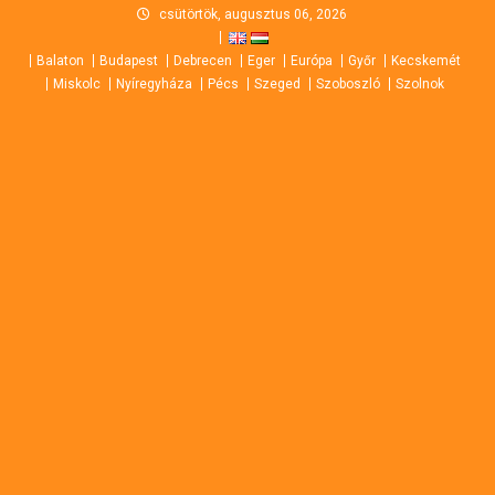
Skip
csütörtök, augusztus 06, 2026
to
Balaton
Budapest
Debrecen
Eger
Európa
Győr
Kecskemét
content
Miskolc
Nyíregyháza
Pécs
Szeged
Szoboszló
Szolnok