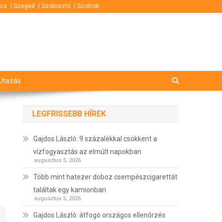
cs
Szeged
Szoboszló
Szolnok
Utazás
LEGFRISSEBB HÍREK
Gajdos László: 9 százalékkal csökkent a
vízfogyasztás az elmúlt napokban
augusztus 5, 2026
Több mint hatezer doboz csempészcigarettát
találtak egy kamionban
augusztus 5, 2026
Gajdos László: átfogó országos ellenőrzés