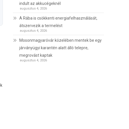
indult az akkucégeknél
augusztus 4, 2026
A Rába is csökkenti energiafelhasználását,
átszervezik a termelést
augusztus 4, 2026
Mosonmagyaróvár közelében mentek be egy
járványügyi karantén alatt álló telepre,
megrovást kaptak
augusztus 4, 2026
ek