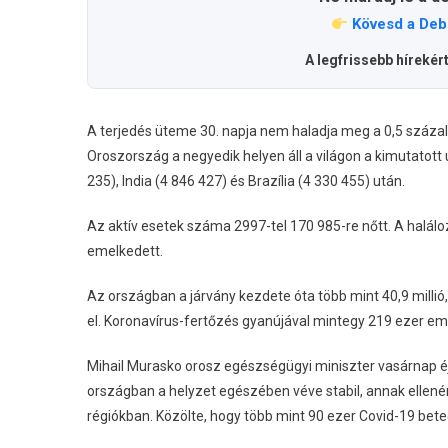
Kövesd a Deb
A legfrissebb hírekér
A terjedés üteme 30. napja nem haladja meg a 0,5 százal
Oroszország a negyedik helyen áll a világon a kimutatott
235), India (4 846 427) és Brazília (4 330 455) után.
Az aktív esetek száma 2997-tel 170 985-re nőtt. A halál
emelkedett.
Az országban a járvány kezdete óta több mint 40,9 millió
el. Koronavírus-fertőzés gyanújával mintegy 219 ezer emb
Mihail Murasko orosz egészségügyi miniszter vasárnap éjj
országban a helyzet egészében véve stabil, annak ellen
régiókban. Közölte, hogy több mint 90 ezer Covid-19 bet