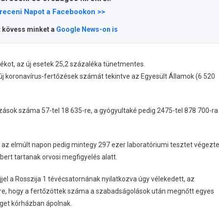
receni Napot a Facebookon >>
t kövess minket a
Google News-on is
ékot, az új esetek 25,2 százaléka tünetmentes.
 új koronavírus-fertőzések számát tekintve az Egyesült Államok (6 520
ozások száma 57-tel 18 635-re, a gyógyultaké pedig 2475-tel 878 700-ra
, az elmúlt napon pedig mintegy 297 ezer laboratóriumi tesztet végezt
ert tartanak orvosi megfigyelés alatt.
el a Rosszija 1 tévécsatornának nyilatkozva úgy vélekedett, az
ére, hogy a fertőzöttek száma a szabadságolások után megnőtt egyes
eget kórházban ápolnak.