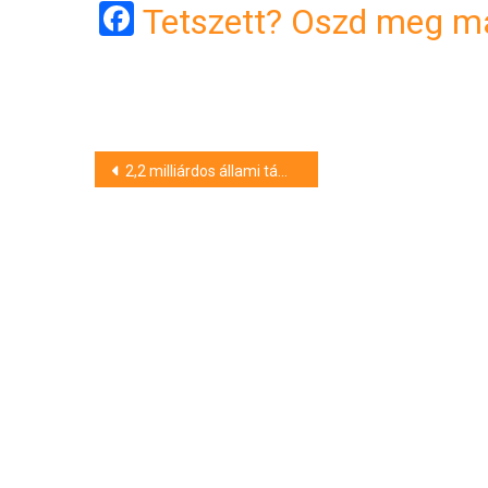
Facebook
Tetszett? Oszd meg má
Bejegyzés
2,2 milliárdos állami támogatást kap a debreceni repülőtér
navigáció