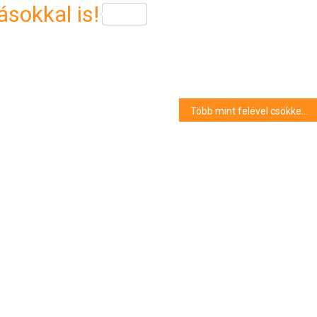
sokkal is!
Több mint felével csökkent Hévízen a vendégéjszakák száma