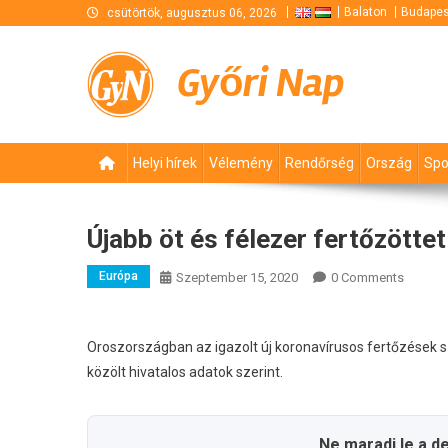
Skip
Balaton
Budapes
csütörtök, augusztus 06, 2026
to
content
Győri Nap
Helyi hírek
Vélemény
Rendőrség
Ország
Spo
Újabb öt és félezer fertőzött
Európa
Szeptember 15, 2020
0 Comments
Oroszországban az igazolt új koronavírusos fertőzések s
közölt hivatalos adatok szerint.
Ne maradj le a d