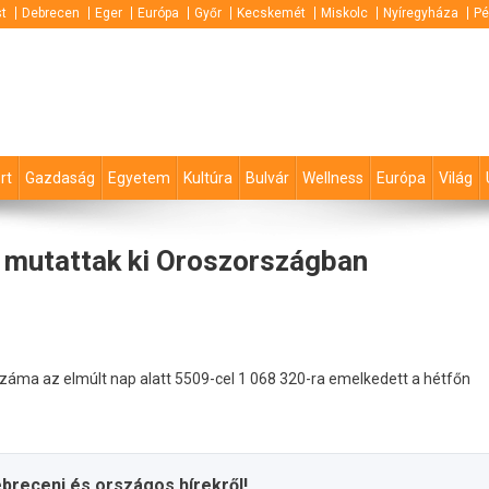
t
Debrecen
Eger
Európa
Győr
Kecskemét
Miskolc
Nyíregyháza
Pé
rt
Gazdaság
Egyetem
Kultúra
Bulvár
Wellness
Európa
Világ
et mutattak ki Oroszországban
záma az elmúlt nap alatt 5509-cel 1 068 320-ra emelkedett a hétfőn
ebreceni és országos hírekről!