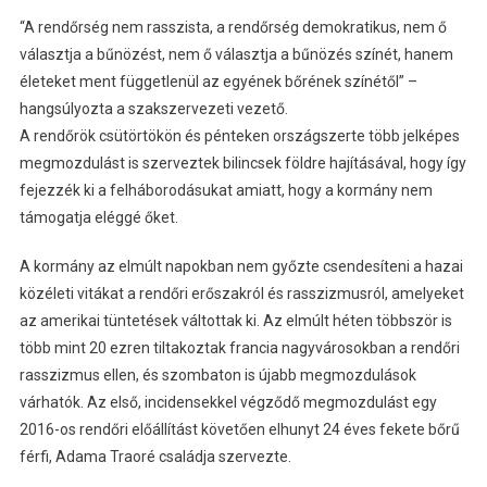
“A rendőrség nem rasszista, a rendőrség demokratikus, nem ő
választja a bűnözést, nem ő választja a bűnözés színét, hanem
életeket ment függetlenül az egyének bőrének színétől” –
hangsúlyozta a szakszervezeti vezető.
A rendőrök csütörtökön és pénteken országszerte több jelképes
megmozdulást is szerveztek bilincsek földre hajításával, hogy így
fejezzék ki a felháborodásukat amiatt, hogy a kormány nem
támogatja eléggé őket.
A kormány az elmúlt napokban nem győzte csendesíteni a hazai
közéleti vitákat a rendőri erőszakról és rasszizmusról, amelyeket
az amerikai tüntetések váltottak ki. Az elmúlt héten többször is
több mint 20 ezren tiltakoztak francia nagyvárosokban a rendőri
rasszizmus ellen, és szombaton is újabb megmozdulások
várhatók. Az első, incidensekkel végződő megmozdulást egy
2016-os rendőri előállítást követően elhunyt 24 éves fekete bőrű
férfi, Adama Traoré családja szervezte.