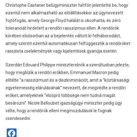
Christophe Castaner belügyminiszter hétfőn jelentette be, hogy
ezentúl nem alkalmazható az előállításokkor az úgynevezett
fojtófogás, amely George Floyd halálát is okozhatta, és zéró
toleranciát hirdetett a rendőri rasszizmus ellen. A rendőrök
körében elsősorban az a bejelentés váltott ki felháborodást,
amely szerint ezentúl automatikusan felfüggesztik a rendőröket
rasszista cselekmények vagy kijelentések gyanúja esetén.
Szerdán Edouard Philippe miniszterelnök a szenátusban jelezte,
hogy megbízik a rendőri erőkben, Emmanuel Macron pedig
elítélte “a rasszizmust és a diszkriminációt, amit a “köztársasági
egyetemesség elárulásának” nevezett, de megvédte a rendőri
erőket, amelyeknek “elsöprő többsége nem tudná magát
besározni”. Nicole Belloubet igazságügyi miniszter pedig úgy
vélte, hogy a rendőrök elleni megmozdulások le fognak
csendesedni.
Facebook