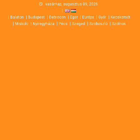
Skip
vasárnap, augusztus 09, 2026
to
Balaton
Budapest
Debrecen
Eger
Európa
Győr
Kecskemét
content
Miskolc
Nyíregyháza
Pécs
Szeged
Szoboszló
Szolnok