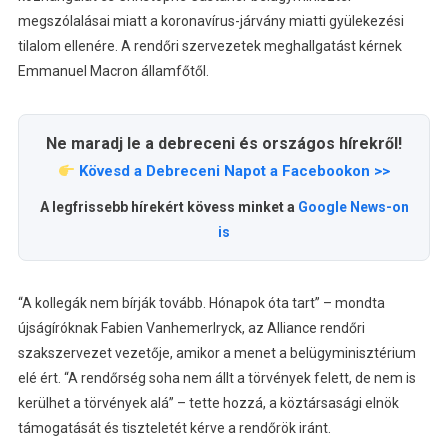
megszólalásai miatt a koronavírus-járvány miatti gyülekezési
tilalom ellenére. A rendőri szervezetek meghallgatást kérnek
Emmanuel Macron államfőtől.
Ne maradj le a debreceni és országos hírekről!
Kövesd a Debreceni Napot a Facebookon >>
A legfrissebb hírekért kövess minket a
Google News-on
is
“A kollegák nem bírják tovább. Hónapok óta tart” – mondta
újságíróknak Fabien Vanhemerlryck, az Alliance rendőri
szakszervezet vezetője, amikor a menet a belügyminisztérium
elé ért. “A rendőrség soha nem állt a törvények felett, de nem is
kerülhet a törvények alá” – tette hozzá, a köztársasági elnök
támogatását és tiszteletét kérve a rendőrök iránt.