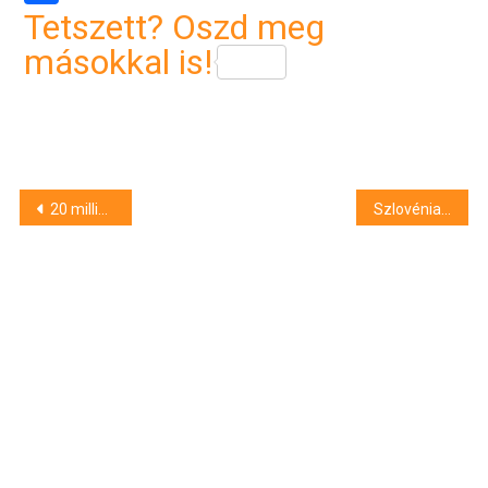
Tetszett? Oszd meg
másokkal is!
Bejegyzés
20 milliárd forintért rendelt irodabútorokat a kormány
Szlovénia szombattól újranyitja Olaszországgal közös határának több átkelőjét
navigáció